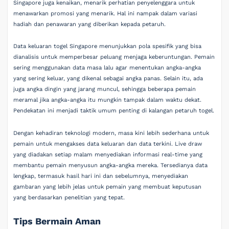
Singapore juga kenaikan, menarik perhatian penyelenggara untuk
menawarkan promosi yang menarik. Hal ini nampak dalam variasi
hadiah dan penawaran yang diberikan kepada petaruh.
Data keluaran togel Singapore menunjukkan pola spesifik yang bisa
dianalisis untuk memperbesar peluang menjaga keberuntungan. Pemain
sering menggunakan data masa lalu agar menentukan angka-angka
yang sering keluar, yang dikenal sebagai angka panas. Selain itu, ada
juga angka dingin yang jarang muncul, sehingga beberapa pemain
meramal jika angka-angka itu mungkin tampak dalam waktu dekat.
Pendekatan ini menjadi taktik umum penting di kalangan petaruh togel.
Dengan kehadiran teknologi modern, masa kini lebih sederhana untuk
pemain untuk mengakses data keluaran dan data terkini. Live draw
yang diadakan setiap malam menyediakan informasi real-time yang
membantu pemain menyusun angka-angka mereka. Tersedianya data
lengkap, termasuk hasil hari ini dan sebelumnya, menyediakan
gambaran yang lebih jelas untuk pemain yang membuat keputusan
yang berdasarkan penelitian yang tepat.
Tips Bermain Aman