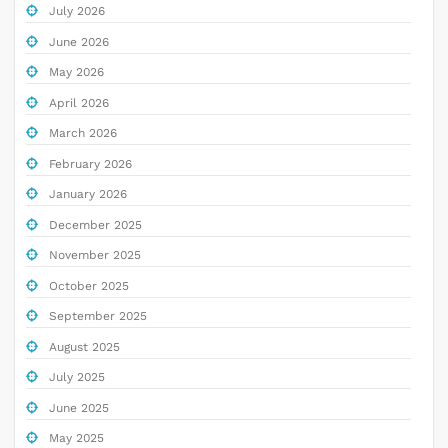
July 2026
June 2026
May 2026
April 2026
March 2026
February 2026
January 2026
December 2025
November 2025
October 2025
September 2025
August 2025
July 2025
June 2025
May 2025