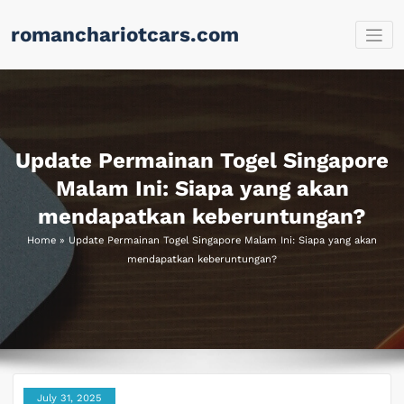
Skip
romanchariotcars.com
to
content
Update Permainan Togel Singapore
Malam Ini: Siapa yang akan
mendapatkan keberuntungan?
Home
»
Update Permainan Togel Singapore Malam Ini: Siapa yang akan
mendapatkan keberuntungan?
July 31, 2025