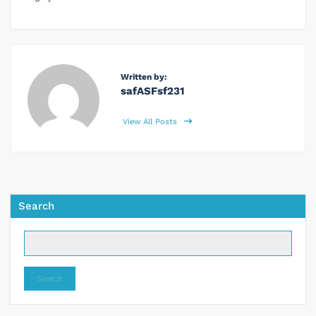
Written by:
safASFsf231
View All Posts
Search
Search