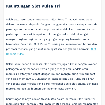
Keuntungan Slot Pulsa Tri
Salah satu keuntungan utama dari Slot Pulsa Tri adalah kemudahan
dalam melakukan deposit. Dengan menggunakan pulsa sebagai metode
pembayaran, pemain dapat dengan cepat melakukan transaksi tanpa
perlu repot mencari tempat untuk mengisi saldo. Hal ini sangat
menguntungkan bagi pemain yang ingin langsung bermain tanpa
hambatan. Selain itu, Slot Pulsa Tri sering kali menawarkan bonus dan
promosi menarik yang dapat meningkatkan pengalaman bermain.
Slot
Deposit Pulsa
Selain kemudahan transaksi, Slot Pulsa Tri juga dikenal dengan layanan
pelanggan yang responsif. Pemain yang mengalami kendala atau
memiliki pertanyaan dapat dengan mudah menghubungi tim support
yang siap membantu. Dukungan ini menjadikan Slot Pulsa Tri pilihan
yang tepat bagi mereka yang baru mengenal dunia slot online, sehingga
mereka merasa lebih aman dan nyaman saat bermain.
Keuntungan lainnya adalah fleksibilitas dalam bermain. Slot Pulsa Tri
memungkinkan pemain untuk menikmati berbagai jenis permainan slot