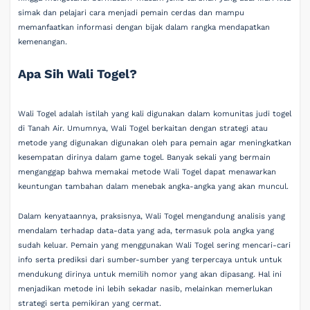
simak dan pelajari cara menjadi pemain cerdas dan mampu
memanfaatkan informasi dengan bijak dalam rangka mendapatkan
kemenangan.
Apa Sih Wali Togel?
Wali Togel adalah istilah yang kali digunakan dalam komunitas judi togel
di Tanah Air. Umumnya, Wali Togel berkaitan dengan strategi atau
metode yang digunakan digunakan oleh para pemain agar meningkatkan
kesempatan dirinya dalam game togel. Banyak sekali yang bermain
menganggap bahwa memakai metode Wali Togel dapat menawarkan
keuntungan tambahan dalam menebak angka-angka yang akan muncul.
Dalam kenyataannya, praksisnya, Wali Togel mengandung analisis yang
mendalam terhadap data-data yang ada, termasuk pola angka yang
sudah keluar. Pemain yang menggunakan Wali Togel sering mencari-cari
info serta prediksi dari sumber-sumber yang terpercaya untuk untuk
mendukung dirinya untuk memilih nomor yang akan dipasang. Hal ini
menjadikan metode ini lebih sekadar nasib, melainkan memerlukan
strategi serta pemikiran yang cermat.