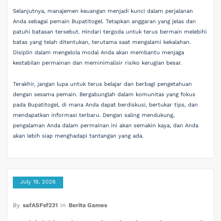
Selanjutnya, manajemen keuangan menjadi kunci dalam perjalanan
Anda sebagai pemain Bupatitogel. Tetapkan anggaran yang jelas dan
patuhi batasan tersebut. Hindari tergoda untuk terus bermain melebihi
batas yang telah ditentukan, terutama saat mengalami kekalahan.
Disiplin dalam mengelola modal Anda akan membantu menjaga
kestabilan permainan dan meminimalisir risiko kerugian besar.
Terakhir, jangan lupa untuk terus belajar dan berbagi pengetahuan
dengan sesama pemain. Bergabunglah dalam komunitas yang fokus
pada Bupatitogel, di mana Anda dapat berdiskusi, bertukar tips, dan
mendapatkan informasi terbaru. Dengan saling mendukung,
pengalaman Anda dalam permainan ini akan semakin kaya, dan Anda
akan lebih siap menghadapi tantangan yang ada.
July 19, 2026
By
safASFsf231
In
Berita Games