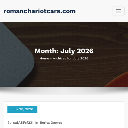
Skip
romanchariotcars.com
to
content
Month:
July 2026
Home
»
Archives for July 2026
July 30, 2026
By
safASFsf231
In
Berita Games