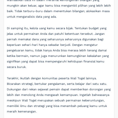
Manfaatkan data ini dalam meramal kemungkinan bilangan yang
mungkin akan keluar, agar kamu bisa mengambil pilihan yang lebih lebih
baik. Tidak terburu-buru dalam menentukan bilangan; alokasikan masa
untuk menganalisis data yang ada.
Di samping itu, kelola uang kamu secara bijak. Tentukan budget yang
jelas untuk permainan Anda dan patuhi ketentuan tersebut. Jangan
pernah memakai dana yang seharusnya seharusnya digunakan bagi
keperluan sehari-hari hanya sekadar berjudi. Dengan mengatur
pengeluaran kamu, tidak hanya Anda bisa merasa lebih tenang damai
ketika bermain, namun juga menurunkan kemungkinan kekalahan yang
signifikan yang dapat bisa mempengaruhi kehidupan finansial kamu
secara buruk.
Terakhir, ikutlah dengan komunitas peserta Wali Togel lainnya.
Bicarakan strategi, bertukar pengalaman, serta belajar dari satu satu.
Dukungan dari rekan sejawat pemain dapat memberikan dorongan yang
lebih dan menolong Anda mengasah kemampuan. Ingatlah bahwasanya
meskipun Wali Togel merupakan sebuah permainan keberuntungan,
memiliki ilmu dan strategi yang bisa menambah peluang kamu untuk
meraih kemenangan.