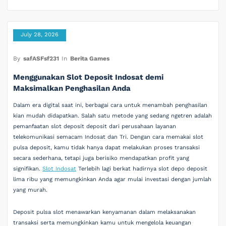
July 28, 2026
By
safASFsf231
In
Berita Games
Menggunakan Slot Deposit Indosat demi
Maksimalkan Penghasilan Anda
Dalam era digital saat ini, berbagai cara untuk menambah penghasilan
kian mudah didapatkan. Salah satu metode yang sedang ngetren adalah
pemanfaatan slot deposit deposit dari perusahaan layanan
telekomunikasi semacam Indosat dan Tri. Dengan cara memakai slot
pulsa deposit, kamu tidak hanya dapat melakukan proses transaksi
secara sederhana, tetapi juga berisiko mendapatkan profit yang
signifikan.
Slot Indosat
Terlebih lagi berkat hadirnya slot depo deposit
lima ribu yang memungkinkan Anda agar mulai investasi dengan jumlah
yang murah.
Deposit pulsa slot menawarkan kenyamanan dalam melaksanakan
transaksi serta memungkinkan kamu untuk mengelola keuangan