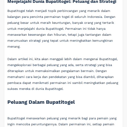
Menjelajahi Dunia Bupatitogel: Peluang dan Strategi
Bupatitogel telah menjadi topik perbincangan yang menarik dalam
kalangan para pencinta permainan togel di seluruh Indonesia. Dengan
peluang besar untuk meraih keuntungan, banyak orang yang tertarik
untuk menjelajahi dunia Bupatitogel. Permainan ini tidak hanya
menawarkan kesenangan dan hiburan, tetapi juga tantangan dalam
merumuskan strategi yang tepat untuk meningkatkan kemungkinan
menang.
Dalam artikel ini, kita akan menggali lebih dalam mengenai Bupatitogel,
mengeksplorasi berbagai peluang yang ada, serta strategi yang bisa
diterapkan untuk memaksimalkan pengalaman bermain. Dengan
memahami cara kerja dan pendekatan yang bisa diambil, diharapkan
pembaca dapat menikmati permainan ini sambil meningkatkan peluang
sukses mereka di dunia Bupatitogel.
Peluang Dalam Bupatitogel
Bupatitogel menawarkan peluang yang menarik bagi para pemain yang
ingin mencoba peruntungannya. Dalam permainan ini, setiap pemain