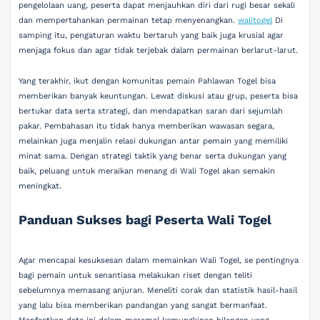
pengelolaan uang, peserta dapat menjauhkan diri dari rugi besar sekali
dan mempertahankan permainan tetap menyenangkan.
walitogel
Di
samping itu, pengaturan waktu bertaruh yang baik juga krusial agar
menjaga fokus dan agar tidak terjebak dalam permainan berlarut-larut.
Yang terakhir, ikut dengan komunitas pemain Pahlawan Togel bisa
memberikan banyak keuntungan. Lewat diskusi atau grup, peserta bisa
bertukar data serta strategi, dan mendapatkan saran dari sejumlah
pakar. Pembahasan itu tidak hanya memberikan wawasan segara,
melainkan juga menjalin relasi dukungan antar pemain yang memiliki
minat sama. Dengan strategi taktik yang benar serta dukungan yang
baik, peluang untuk meraikan menang di Wali Togel akan semakin
meningkat.
Panduan Sukses bagi Peserta Wali Togel
Agar mencapai kesuksesan dalam memainkan Wali Togel, se pentingnya
bagi pemain untuk senantiasa melakukan riset dengan teliti
sebelumnya memasang anjuran. Meneliti corak dan statistik hasil-hasil
yang lalu bisa memberikan pandangan yang sangat bermanfaat.