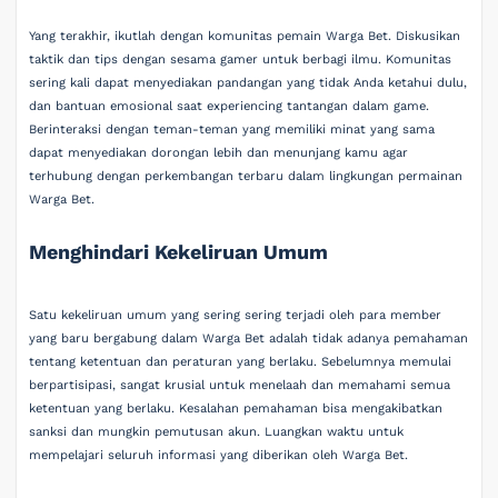
Yang terakhir, ikutlah dengan komunitas pemain Warga Bet. Diskusikan
taktik dan tips dengan sesama gamer untuk berbagi ilmu. Komunitas
sering kali dapat menyediakan pandangan yang tidak Anda ketahui dulu,
dan bantuan emosional saat experiencing tantangan dalam game.
Berinteraksi dengan teman-teman yang memiliki minat yang sama
dapat menyediakan dorongan lebih dan menunjang kamu agar
terhubung dengan perkembangan terbaru dalam lingkungan permainan
Warga Bet.
Menghindari Kekeliruan Umum
Satu kekeliruan umum yang sering sering terjadi oleh para member
yang baru bergabung dalam Warga Bet adalah tidak adanya pemahaman
tentang ketentuan dan peraturan yang berlaku. Sebelumnya memulai
berpartisipasi, sangat krusial untuk menelaah dan memahami semua
ketentuan yang berlaku. Kesalahan pemahaman bisa mengakibatkan
sanksi dan mungkin pemutusan akun. Luangkan waktu untuk
mempelajari seluruh informasi yang diberikan oleh Warga Bet.