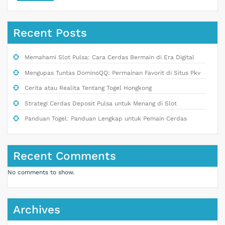
Recent Posts
Memahami Slot Pulsa: Cara Cerdas Bermain di Era Digital
Mengupas Tuntas DominoQQ: Permainan Favorit di Situs Pkv
Cerita atau Realita Tentang Togel Hongkong
Strategi Cerdas Deposit Pulsa untuk Menang di Slot
Panduan Togel: Panduan Lengkap untuk Pemain Cerdas
Recent Comments
No comments to show.
Archives