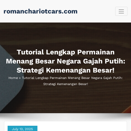
Skip
romanchariotcars.com
to
content
Tutorial Lengkap Permainan
Menang Besar Negara Gajah Putih:
Strategi Kemenangan Besar!
Home
»
Tutorial Lengkap Permainan Menang Besar Negara Gajah Putih:
Strategi Kemenangan Besar!
July 13, 2025