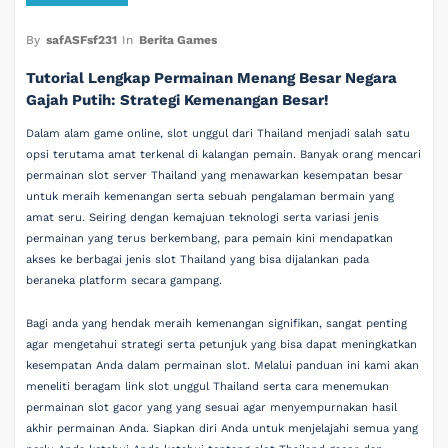
By
safASFsf231
In
Berita Games
Tutorial Lengkap Permainan Menang Besar Negara
Gajah Putih: Strategi Kemenangan Besar!
Dalam alam game online, slot unggul dari Thailand menjadi salah satu
opsi terutama amat terkenal di kalangan pemain. Banyak orang mencari
permainan slot server Thailand yang menawarkan kesempatan besar
untuk meraih kemenangan serta sebuah pengalaman bermain yang
amat seru. Seiring dengan kemajuan teknologi serta variasi jenis
permainan yang terus berkembang, para pemain kini mendapatkan
akses ke berbagai jenis slot Thailand yang bisa dijalankan pada
beraneka platform secara gampang.
Bagi anda yang hendak meraih kemenangan signifikan, sangat penting
agar mengetahui strategi serta petunjuk yang bisa dapat meningkatkan
kesempatan Anda dalam permainan slot. Melalui panduan ini kami akan
meneliti beragam link slot unggul Thailand serta cara menemukan
permainan slot gacor yang yang sesuai agar menyempurnakan hasil
akhir permainan Anda. Siapkan diri Anda untuk menjelajahi semua yang