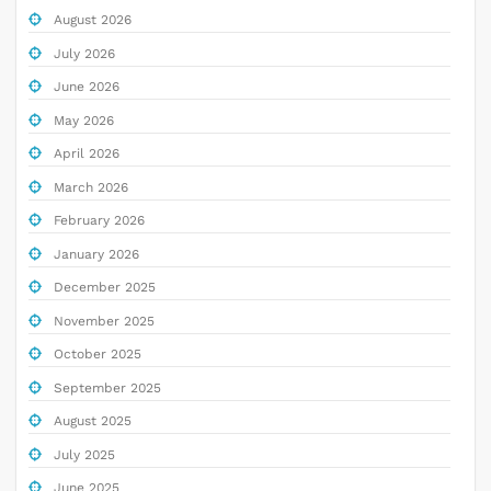
August 2026
July 2026
June 2026
May 2026
April 2026
March 2026
February 2026
January 2026
December 2025
November 2025
October 2025
September 2025
August 2025
July 2025
June 2025