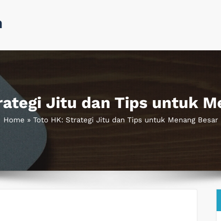
m
rategi Jitu dan Tips untuk 
Home
»
Toto HK: Strategi Jitu dan Tips untuk Menang Besar