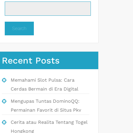
Search
Recent Posts
Memahami Slot Pulsa: Cara
Cerdas Bermain di Era Digital
Mengupas Tuntas DominoQQ:
Permainan Favorit di Situs Pkv
Cerita atau Realita Tentang Togel
Hongkong