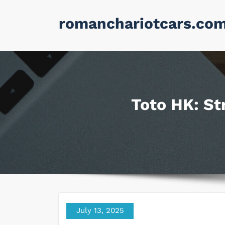
Skip
romanchariotcars.co
to
content
Toto HK: St
July 13, 2025