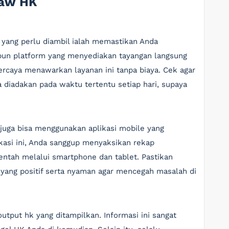
raw HK
 yang perlu diambil ialah memastikan Anda
pun platform yang menyediakan tayangan langsung
ercaya menawarkan layanan ini tanpa biaya. Cek agar
 diadakan pada waktu tertentu setiap hari, supaya
uga bisa menggunakan aplikasi mobile yang
kasi ini, Anda sanggup menyaksikan rekap
entah melalui smartphone dan tablet. Pastikan
i yang positif serta nyaman agar mencegah masalah di
output hk yang ditampilkan. Informasi ini sangat