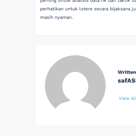
penting untuk analisis data hk dan taktik t
perhatikan untuk lotere secara bijaksana 
masih nyaman.
Written
safAS
View Al