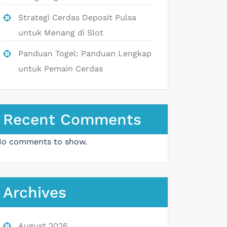
Strategi Cerdas Deposit Pulsa
untuk Menang di Slot
Panduan Togel: Panduan Lengkap
untuk Pemain Cerdas
Recent Comments
No comments to show.
Archives
August 2026