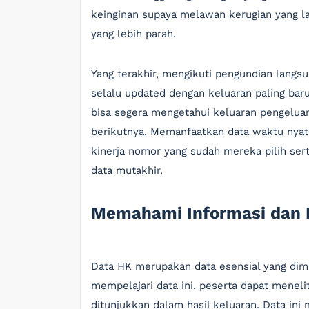
keinginan supaya melawan kerugian yang la
yang lebih parah.
Yang terakhir, mengikuti pengundian langs
selalu updated dengan keluaran paling bar
bisa segera mengetahui keluaran pengelua
berikutnya. Memanfaatkan data waktu nyata 
kinerja nomor yang sudah mereka pilih ser
data mutakhir.
Memahami Informasi dan 
Data HK merupakan data esensial yang dim
mempelajari data ini, peserta dapat meneli
ditunjukkan dalam hasil keluaran. Data i