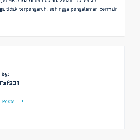
ogel HK Anda di kemudian. Selain itu, selalu
juga tidak terpengaruh, sehingga pengalaman bermain
 by:
Fsf231
l Posts