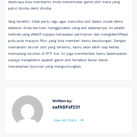
dipercaya bisa membantu Anda menentukan game slot mana yang
patut dicoba demi dicoba.
Yang terakhir, tidak perlu ragu agar mencoba slot dalam mode demo
sebelum Anda bermain menggunakan uang asli sebenarnya. Ini adalah
metode yang efektif supaya merasakan permainan dan mengidentifikasi
pola-pola maupun fitur yang bisa memberi kamu keuntungan. Dengan
memahami aturan slot yang tertentu, kamu akan lebih siap ketika
memasang taruhan di RTP live. Ini juga memberikan kamu kesempatan
supaya mengetahui apakah game slot tersebut benar-benar
menawarkan bocoran yang menguntungkan.
Written by:
safASFsf231
View All Posts