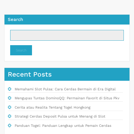
Search
Search
Recent Posts
Memahami Slot Pulsa: Cara Cerdas Bermain di Era Digital
Mengupas Tuntas DominoQQ: Permainan Favorit di Situs Pkv
Cerita atau Realita Tentang Togel Hongkong
Strategi Cerdas Deposit Pulsa untuk Menang di Slot
Panduan Togel: Panduan Lengkap untuk Pemain Cerdas