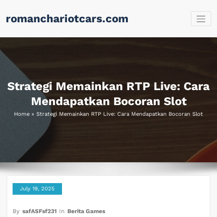
Skip
romanchariotcars.com
to
content
Strategi Memainkan RTP Live: Cara
Mendapatkan Bocoran Slot
Home
»
Strategi Memainkan RTP Live: Cara Mendapatkan Bocoran Slot
July 19, 2025
By
safASFsf231
In
Berita Games