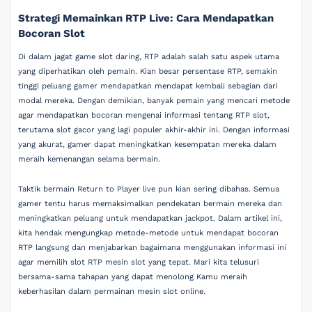
Strategi Memainkan RTP Live: Cara Mendapatkan
Bocoran Slot
Di dalam jagat game slot daring, RTP adalah salah satu aspek utama
yang diperhatikan oleh pemain. Kian besar persentase RTP, semakin
tinggi peluang gamer mendapatkan mendapat kembali sebagian dari
modal mereka. Dengan demikian, banyak pemain yang mencari metode
agar mendapatkan bocoran mengenai informasi tentang RTP slot,
terutama slot gacor yang lagi populer akhir-akhir ini. Dengan informasi
yang akurat, gamer dapat meningkatkan kesempatan mereka dalam
meraih kemenangan selama bermain.
Taktik bermain Return to Player live pun kian sering dibahas. Semua
gamer tentu harus memaksimalkan pendekatan bermain mereka dan
meningkatkan peluang untuk mendapatkan jackpot. Dalam artikel ini,
kita hendak mengungkap metode-metode untuk mendapat bocoran
RTP langsung dan menjabarkan bagaimana menggunakan informasi ini
agar memilih slot RTP mesin slot yang tepat. Mari kita telusuri
bersama-sama tahapan yang dapat menolong Kamu meraih
keberhasilan dalam permainan mesin slot online.