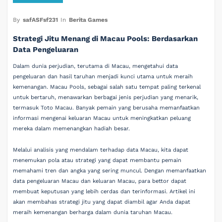
By
safASFsf231
In
Berita Games
Strategi Jitu Menang di Macau Pools: Berdasarkan
Data Pengeluaran
Dalam dunia perjudian, terutama di Macau, mengetahui data
pengeluaran dan hasil taruhan menjadi kunci utama untuk meraih
kemenangan. Macau Pools, sebagai salah satu tempat paling terkenal
untuk bertaruh, menawarkan berbagai jenis perjudian yang menarik,
termasuk Toto Macau. Banyak pemain yang berusaha memanfaatkan
informasi mengenai keluaran Macau untuk meningkatkan peluang
mereka dalam memenangkan hadiah besar.
Melalui analisis yang mendalam terhadap data Macau, kita dapat
menemukan pola atau strategi yang dapat membantu pemain
memahami tren dan angka yang sering muncul. Dengan memanfaatkan
data pengeluaran Macau dan keluaran Macau, para bettor dapat
membuat keputusan yang lebih cerdas dan terinformasi. Artikel ini
akan membahas strategi jitu yang dapat diambil agar Anda dapat
meraih kemenangan berharga dalam dunia taruhan Macau.