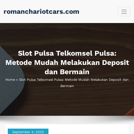
Skip
romanchariotcars.com
to
content
Slot Pulsa Telkomsel Pulsa:
Metode Mudah Melakukan Deposit
dan Bermain
Home
»
Slot Pulsa Telkomsel Pulsa: Metode Mudah Melakukan Deposit dan
Bermain
September 4, 2025