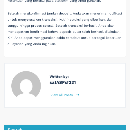
ketentuan yang berlaku pada platform yang Anda gunakan.
Setelah mengkonfirmasi jumlah deposit, Anda akan menerima notifikasi
untuk menyelesaikan transaksi. Ikuti instruksi yang diberikan, dan
tunggu hingga proses selesai. Setelah transaksi berhasil, Anda akan
mendapatkan konfirmasi bahwa deposit pulsa telah berhasil dilakukan.
Kini Anda dapat menggunakan saldo tersebut untuk berbagai keperluan
di layanan yang Anda inginkan.
Written by:
safASFsf231
View All Posts
Search