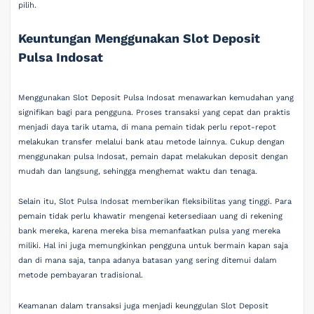
pilih.
Keuntungan Menggunakan Slot Deposit
Pulsa Indosat
Menggunakan Slot Deposit Pulsa Indosat menawarkan kemudahan yang
signifikan bagi para pengguna. Proses transaksi yang cepat dan praktis
menjadi daya tarik utama, di mana pemain tidak perlu repot-repot
melakukan transfer melalui bank atau metode lainnya. Cukup dengan
menggunakan pulsa Indosat, pemain dapat melakukan deposit dengan
mudah dan langsung, sehingga menghemat waktu dan tenaga.
Selain itu, Slot Pulsa Indosat memberikan fleksibilitas yang tinggi. Para
pemain tidak perlu khawatir mengenai ketersediaan uang di rekening
bank mereka, karena mereka bisa memanfaatkan pulsa yang mereka
miliki. Hal ini juga memungkinkan pengguna untuk bermain kapan saja
dan di mana saja, tanpa adanya batasan yang sering ditemui dalam
metode pembayaran tradisional.
Keamanan dalam transaksi juga menjadi keunggulan Slot Deposit