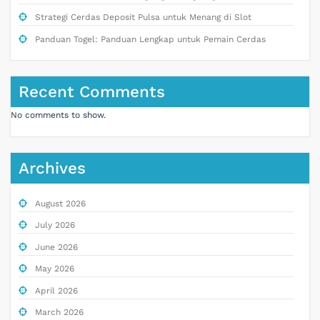
Strategi Cerdas Deposit Pulsa untuk Menang di Slot
Panduan Togel: Panduan Lengkap untuk Pemain Cerdas
Recent Comments
No comments to show.
Archives
August 2026
July 2026
June 2026
May 2026
April 2026
March 2026