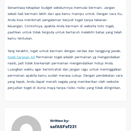
Senantiasa tetapkan budget sebelumnya memulai bermain. Jangan
sekali-kali bermain lebih dari apa kamu mampu untuk. Dengan cara itu,
Anda bisa menikmati pengalaman berjudi togel tanpa tekanan
keuangan. Contohnya, apabila Anda bermain di website toto togel,
pastikan untuk tidak tergoda untuk bertaruh melebihi batas yang telah
kamu tentukan.
Yang terakhir, ingat untuk bermain dengan cerdas dan tanggung jawab.
togel harapan 4d
Permainan togel adalah permainan yg mengandalkan
nasib, jadi tidak biarkanlah permainan mengendalikan hidup Anda.
Luangkan waktu agar beristirahat dan jangan ragu untuk meninggalkan
permainan apabila kamu sudah merasa cukup. Dengan pendekatan cara
yang tepat, Anda dapat meraih segala yang memberikan oleh website
perjudian togel di dunia maya tanpa risiko risiko yang tidak diinginkan.
Written by:
safASFsf231