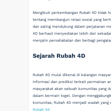
Mengikuti perkembangan Rubah 4D tidak ha
tentang membangun relasi sosial yang be
dan saling mendukung dalam perjalanan me
4D berhasil menyediakan lebih dari sekada
menjalin persahabatan dan berbagi pengal
Sejarah Rubah 4D
Rubah 4D mulai dikenal di kalangan masyar
informasi dan prediksi terkait permainan 
masyarakat akan sebuah komunitas yang d
dalam bermain togel. Dengan menggabung
komunitas, Rubah 4D menjadi wadah yang 
Rubah 4d