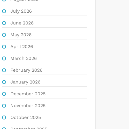
July 2026
June 2026
May 2026
April 2026
March 2026
February 2026
January 2026
December 2025
November 2025
October 2025