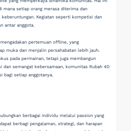
nik yang memperkaya dinamika komunitas. Hal ini
i mana setiap orang merasa diterima dan
 keberuntungan. Kegiatan seperti kompetisi dan
 antar anggota.
g mengadakan pertemuan offline, yang
ap muka dan menjalin persahabatan lebih jauh.
fokus pada permainan, tetapi juga membangun
rasi dan semangat kebersamaan, komunitas Rubah 4D
 bagi setiap anggotanya.
bungkan berbagai individu melalui passion yang
dapat berbagi pengalaman, strategi, dan harapan