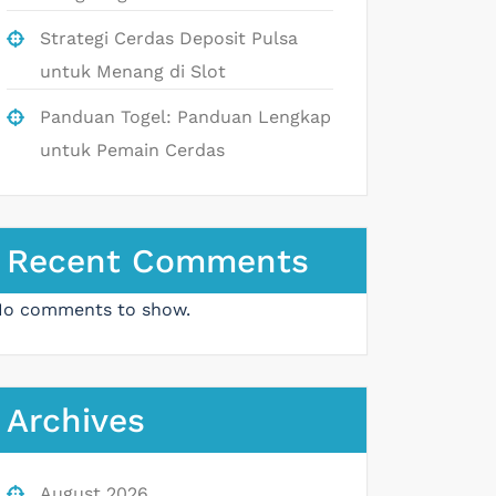
Strategi Cerdas Deposit Pulsa
untuk Menang di Slot
Panduan Togel: Panduan Lengkap
untuk Pemain Cerdas
Recent Comments
No comments to show.
Archives
August 2026