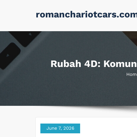
Skip
romanchariotcars.co
to
content
Rubah 4D: Komuni
Hom
June 7, 2026