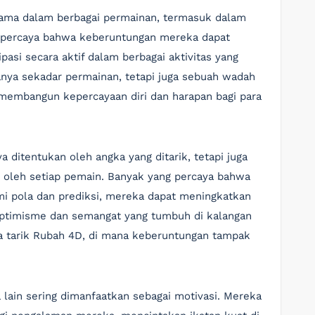
tama dalam berbagai permainan, termasuk dalam
 percaya bahwa keberuntungan mereka dapat
asi secara aktif dalam berbagai aktivitas yang
anya sekadar permainan, tetapi juga sebuah wadah
 membangun kepercayaan diri dan harapan bagi para
ditentukan oleh angka yang ditarik, tetapi juga
an oleh setiap pemain. Banyak yang percaya bahwa
i pola dan prediksi, mereka dapat meningkatkan
ptimisme dan semangat yang tumbuh di kalangan
ya tarik Rubah 4D, di mana keberuntungan tampak
ta lain sering dimanfaatkan sebagai motivasi. Mereka