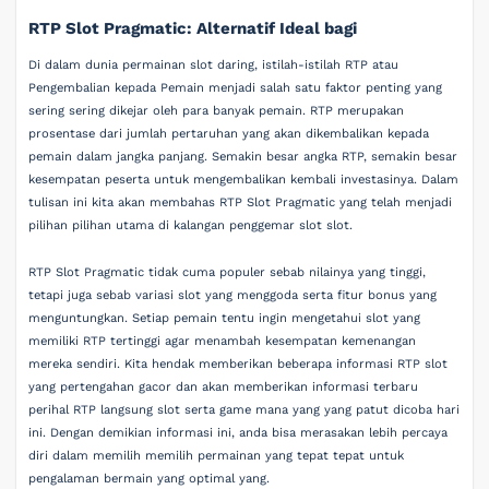
RTP Slot Pragmatic: Alternatif Ideal bagi
Di dalam dunia permainan slot daring, istilah-istilah RTP atau
Pengembalian kepada Pemain menjadi salah satu faktor penting yang
sering sering dikejar oleh para banyak pemain. RTP merupakan
prosentase dari jumlah pertaruhan yang akan dikembalikan kepada
pemain dalam jangka panjang. Semakin besar angka RTP, semakin besar
kesempatan peserta untuk mengembalikan kembali investasinya. Dalam
tulisan ini kita akan membahas RTP Slot Pragmatic yang telah menjadi
pilihan pilihan utama di kalangan penggemar slot slot.
RTP Slot Pragmatic tidak cuma populer sebab nilainya yang tinggi,
tetapi juga sebab variasi slot yang menggoda serta fitur bonus yang
menguntungkan. Setiap pemain tentu ingin mengetahui slot yang
memiliki RTP tertinggi agar menambah kesempatan kemenangan
mereka sendiri. Kita hendak memberikan beberapa informasi RTP slot
yang pertengahan gacor dan akan memberikan informasi terbaru
perihal RTP langsung slot serta game mana yang yang patut dicoba hari
ini. Dengan demikian informasi ini, anda bisa merasakan lebih percaya
diri dalam memilih memilih permainan yang tepat tepat untuk
pengalaman bermain yang optimal yang.