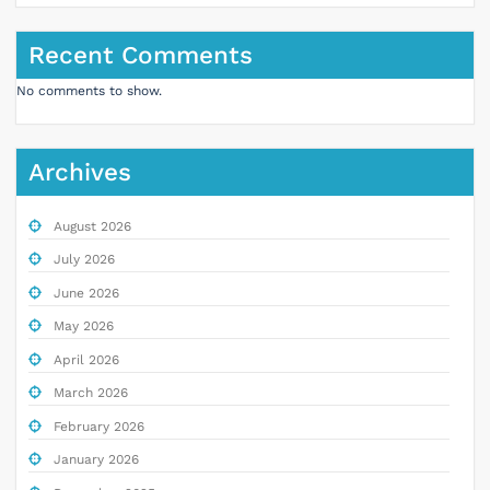
Recent Comments
No comments to show.
Archives
August 2026
July 2026
June 2026
May 2026
April 2026
March 2026
February 2026
January 2026