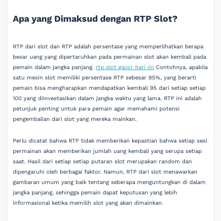
Apa yang Dimaksud dengan RTP Slot?
RTP dari slot dan RTP adalah persentase yang memperlihatkan berapa
besar uang yang dipertaruhkan pada permainan slot akan kembali pada
pemain dalam jangka panjang.
rtp slot gacor hari ini
Contohnya, apabila
satu mesin slot memiliki persentase RTP sebesar 95%, yang berarti
pemain bisa mengharapkan mendapatkan kembali 95 dari setiap setiap
100 yang diinvestasikan dalam jangka waktu yang lama. RTP ini adalah
petunjuk penting untuk para pemain agar memahami potensi
pengembalian dari slot yang mereka mainkan.
Perlu dicatat bahwa RTP tidak memberikan kepastian bahwa setiap sesi
permainan akan memberikan jumlah uang kembali yang serupa setiap
saat. Hasil dari setiap setiap putaran slot merupakan random dan
dipengaruhi oleh berbagai faktor. Namun, RTP dari slot menawarkan
gambaran umum yang baik tentang seberapa menguntungkan di dalam
jangka panjang, sehingga pemain dapat keputusan yang lebih
informasional ketika memilih slot yang akan dimainkan.