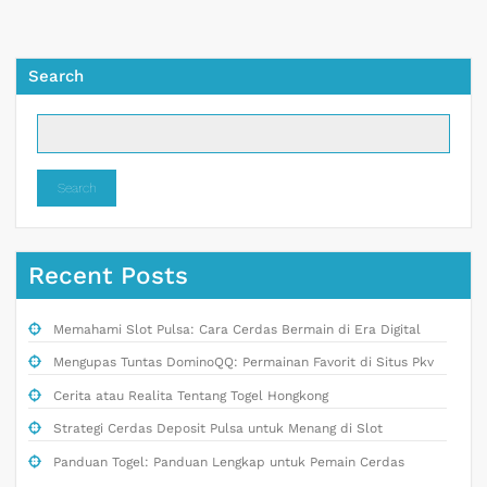
Search
Search
Recent Posts
Memahami Slot Pulsa: Cara Cerdas Bermain di Era Digital
Mengupas Tuntas DominoQQ: Permainan Favorit di Situs Pkv
Cerita atau Realita Tentang Togel Hongkong
Strategi Cerdas Deposit Pulsa untuk Menang di Slot
Panduan Togel: Panduan Lengkap untuk Pemain Cerdas