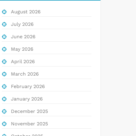
August 2026
July 2026
June 2026
May 2026
April 2026
March 2026
February 2026
January 2026
December 2025
November 2025