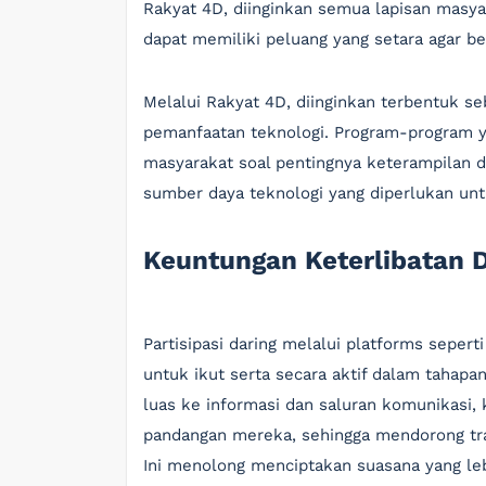
Rakyat 4D, diinginkan semua lapisan masya
dapat memiliki peluang yang setara agar bel
Melalui Rakyat 4D, diinginkan terbentuk 
pemanfaatan teknologi. Program-program y
masyarakat soal pentingnya keterampilan di
sumber daya teknologi yang diperlukan untu
Keuntungan Keterlibatan D
Partisipasi daring melalui platforms sepe
untuk ikut serta secara aktif dalam tahap
luas ke informasi dan saluran komunikasi
pandangan mereka, sehingga mendorong tran
Ini menolong menciptakan suasana yang le