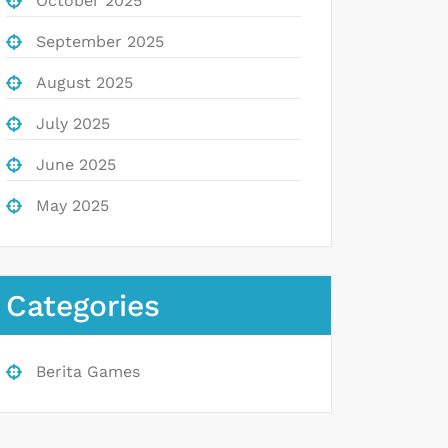
October 2025
September 2025
August 2025
July 2025
June 2025
May 2025
Categories
Berita Games