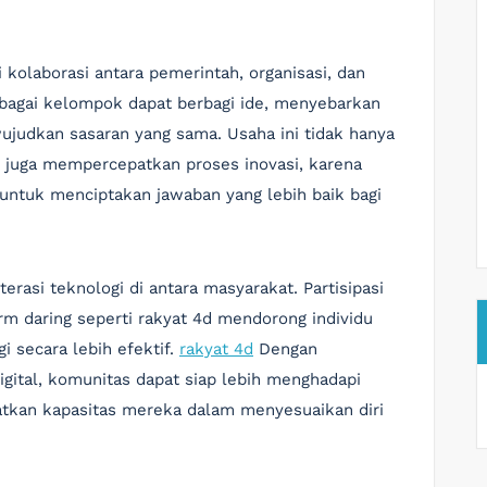
i kolaborasi antara pemerintah, organisasi, dan
erbagai kelompok dapat berbagi ide, menyebarkan
judkan sasaran yang sama. Usaha ini tidak hanya
 juga mempercepatkan proses inovasi, karena
 untuk menciptakan jawaban yang lebih baik bagi
terasi teknologi di antara masyarakat. Partisipasi
m daring seperti rakyat 4d mendorong individu
 secara lebih efektif.
rakyat 4d
Dengan
gital, komunitas dapat siap lebih menghadapi
katkan kapasitas mereka dalam menyesuaikan diri