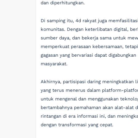
dan diperhitungkan.
Di samping itu, 4d rakyat juga memfasilitas
komunitas. Dengan keterlibatan digital, b
sumber daya, dan bekerja sama untuk mewu
memperkuat perasaan kebersamaan, tetapi
gagasan yang bervariasi dapat digabungkan
masyarakat.
Akhirnya, partisipasi daring meningkatkan li
yang terus menerus dalam platform-platfor
untuk mengenal dan menggunakan teknologi
bertambahnya pemahaman akan alat-alat di
rintangan di era informasi ini, dan mening
dengan transformasi yang cepat.