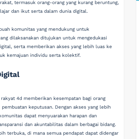
rakat, termasuk orang-orang yang kurang beruntung,
ajar dan ikut serta dalam dunia digital.
sebuah komunitas yang mendukung untuk
ang dilaksanakan ditujukan untuk mengedukasi
gital, serta memberikan akses yang lebih luas ke
k kemajuan individu serta kolektif.
igital
rti rakyat 4d memberikan kesempatan bagi orang
an pembuatan keputusan. Dengan akses yang lebih
, komunitas dapat menyuarakan harapan dan
sparansi dan akuntabilitas dalam berbagai bidang.
bih terbuka, di mana semua pendapat dapat didengar