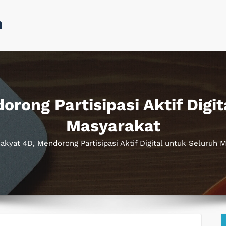
m
rong Partisipasi Aktif Digi
Masyarakat
akyat 4D, Mendorong Partisipasi Aktif Digital untuk Seluruh 