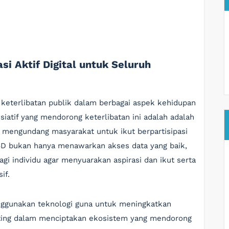
i Aktif Digital untuk Seluruh
, keterlibatan publik dalam berbagai aspek kehidupan
inisiatif yang mendorong keterlibatan ini adalah adalah
 mengundang masyarakat untuk ikut berpartisipasi
4D bukan hanya menawarkan akses data yang baik,
i individu agar menyuarakan aspirasi dan ikut serta
if.
enggunakan teknologi guna untuk meningkatkan
enting dalam menciptakan ekosistem yang mendorong