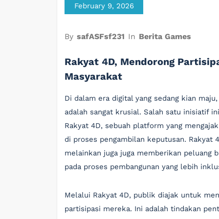
February 9, 2026
By
safASFsf231
In
Berita Games
Rakyat 4D, Mendorong Partisipas
Masyarakat
Di dalam era digital yang sedang kian maju
adalah sangat krusial. Salah satu inisiatif 
Rakyat 4D, sebuah platform yang mengajak
di proses pengambilan keputusan. Rakyat 
melainkan juga juga memberikan peluang bag
pada proses pembangunan yang lebih inklus
Melalui Rakyat 4D, publik diajak untuk m
partisipasi mereka. Ini adalah tindakan p