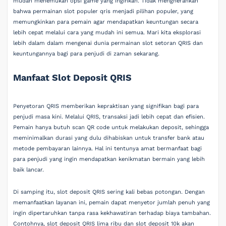
mudah menemukan opsi game yang inginkan. Tidak mengherankan
bahwa permainan slot populer qris menjadi pilihan populer, yang
memungkinkan para pemain agar mendapatkan keuntungan secara
lebih cepat melalui cara yang mudah ini semua. Mari kita eksplorasi
lebih dalam dalam mengenai dunia permainan slot setoran QRIS dan
keuntungannya bagi para penjudi di zaman sekarang.
Manfaat Slot Deposit QRIS
Penyetoran QRIS memberikan kepraktisan yang signifikan bagi para
penjudi masa kini. Melalui QRIS, transaksi jadi lebih cepat dan efisien.
Pemain hanya butuh scan QR code untuk melakukan deposit, sehingga
meminimalkan durasi yang dulu dihabiskan untuk transfer bank atau
metode pembayaran lainnya. Hal ini tentunya amat bermanfaat bagi
para penjudi yang ingin mendapatkan kenikmatan bermain yang lebih
baik lancar.
Di samping itu, slot deposit QRIS sering kali bebas potongan. Dengan
memanfaatkan layanan ini, pemain dapat menyetor jumlah penuh yang
ingin dipertaruhkan tanpa rasa kekhawatiran terhadap biaya tambahan.
Contohnya, slot deposit QRIS lima ribu dan slot deposit 10k akan