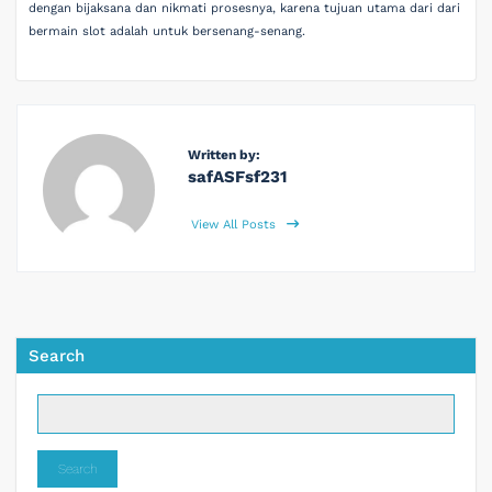
dengan bijaksana dan nikmati prosesnya, karena tujuan utama dari dari
bermain slot adalah untuk bersenang-senang.
Written by:
safASFsf231
View All Posts
Search
Search