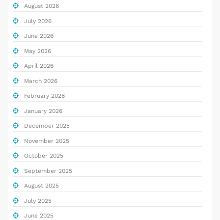
August 2026
July 2026
June 2026
May 2026
April 2026
March 2026
February 2026
January 2026
December 2025
November 2025
October 2025
September 2025
August 2025
July 2025
June 2025