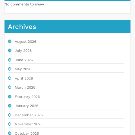
No comments to show.
Archives
August 2026
July 2026
June 2026
May 2026
April 2026
March 2026
February 2026
January 2026
December 2025
November 2025
October 2025