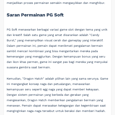
menjadikan proses permainan semakin mengasyikkan dan menghibur.
Saran Permainan PG Soft
PG Soft menawarkan berbagai variasi game slot dengan tema yang unik
dan kreatif. Salah satu game yang amat disarankan adalah "Candy
Burst," yang menampilkan visual cerah dan gameplay yang interaktif.
Dalam permainan ini, pemain dapat menikmati pengalaman bermain
sambil mencari kombinasi yang bisa mengantarkan mereka pada
kemenangan yang menggiurkan. Dengan kemampuan bonus yang seru
dan ikon khas permen, game ini sangat pas bagi mereka yang menyukai
suasana gembira saat bermain.
Kemudian, "Dragon Hatch" adalah pilihan lain yang sama serunya. Game
ini mengangkat konsep naga dan petualangan, menawarkan
kemampuan seru seperti egg naga yang dapat memberi kekayaan.
Dengan sistem permainan yang berbeda dan gerakan yang
mengesankan, Dragon Hatch memberikan pengalaman bermain yang
menawan. Pemain dapat merasakan ketegangan dan kegembiraan saat
menginginkan naga-naga tersebut untuk beraksi dan memberi hadiah.