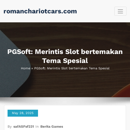
Skip
romanchariotcars.com
to
content
PGSoft: Merintis Slot bertemakan
Tema Spesial
Home
»
PGSoft: Merintis Slot bertemakan Tema Spesial
May 28, 2025
By
safASFsf231
In
Berita Games