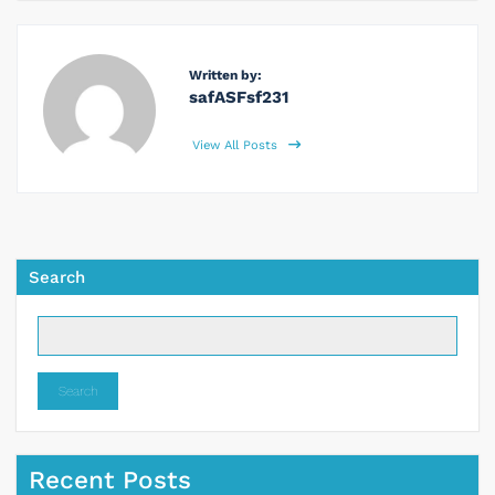
Written by:
safASFsf231
View All Posts
Search
Search
Recent Posts