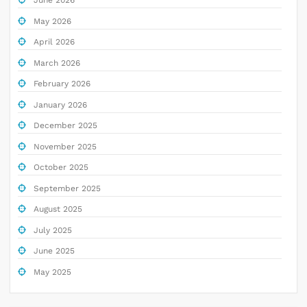
June 2026
May 2026
April 2026
March 2026
February 2026
January 2026
December 2025
November 2025
October 2025
September 2025
August 2025
July 2025
June 2025
May 2025