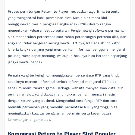
Proses perhitungan Return to Player melibatkan algoritma tertentu
yang mengontrol hasil permainan slot. Mesin slot masa kini
menggunakan mesin penghasil angka acak (RNG) dalam rangka
menentukan keluaran setiap putaran. Pengembang software permainan
slot menentukan persentase saat tahap perancangan pertama alat, dan
angka ini tidak bergeser seiring waktu. Artinya, RTP adalah indikator
kinerja jangka panjang yang memberikan informasi pengguna mengenai
peluang mere dapat menang, walaupun hasilnya bisa berbeda sepanjang
jangka waktu pendek.
Pemain yang berkeinginan menggunakan persentase RTP yang tinggi
sebaiknya mencari informasi terkait informasi mengenai RTP slot
sebelum memutuskan game. Berbagai website menyediakan data RTP
permainan slot, yang dapat menunjukkan pemain mencari mesin
dengan return yang optimal. Mengetahui cara fungsi RTP dan cara
memilih permainan yang memiliki persentase RTP yang tinggi bisa
meningkatkan kualitas pengalaman bermain serta kesempatan
kemenangan di game slot.
Komparasi Return to Player Slot Populer