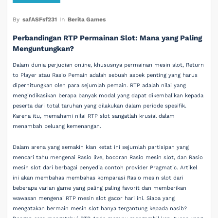
By
safASFsf231
In
Berita Games
Perbandingan RTP Permainan Slot: Mana yang Paling
Menguntungkan?
Dalam dunia perjudian online, khususnya permainan mesin slot, Return
to Player atau Rasio Pemain adalah sebuah aspek penting yang harus
diperhitungkan oleh para sejumlah pemain. RTP adalah nilai yang
mengindikasikan berapa banyak modal yang dapat dikembalikan kepada
peserta dari total taruhan yang dilakukan dalam periode spesifik.
Karena itu, memahami nilai RTP slot sangatlah krusial dalam
menambah peluang kemenangan.
Dalam arena yang semakin kian ketat ini sejumlah partisipan yang
mencari tahu mengenai Rasio live, bocoran Rasio mesin slot, dan Rasio
mesin slot dari berbagai penyedia contoh provider Pragmatic. Artikel
ini akan membahas membahas komparasi Rasio mesin slot dari
beberapa varian game yang paling paling favorit dan memberikan
wawasan mengenai RTP mesin slot gacor hari ini. Siapa yang
mengatakan bermain mesin slot hanya tergantung kepada nasib?