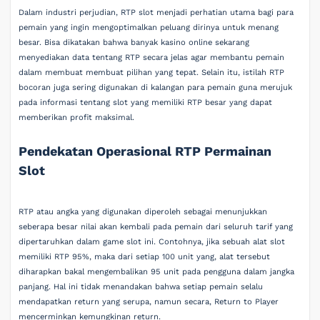
Dalam industri perjudian, RTP slot menjadi perhatian utama bagi para
pemain yang ingin mengoptimalkan peluang dirinya untuk menang
besar. Bisa dikatakan bahwa banyak kasino online sekarang
menyediakan data tentang RTP secara jelas agar membantu pemain
dalam membuat membuat pilihan yang tepat. Selain itu, istilah RTP
bocoran juga sering digunakan di kalangan para pemain guna merujuk
pada informasi tentang slot yang memiliki RTP besar yang dapat
memberikan profit maksimal.
Pendekatan Operasional RTP Permainan
Slot
RTP atau angka yang digunakan diperoleh sebagai menunjukkan
seberapa besar nilai akan kembali pada pemain dari seluruh tarif yang
dipertaruhkan dalam game slot ini. Contohnya, jika sebuah alat slot
memiliki RTP 95%, maka dari setiap 100 unit yang, alat tersebut
diharapkan bakal mengembalikan 95 unit pada pengguna dalam jangka
panjang. Hal ini tidak menandakan bahwa setiap pemain selalu
mendapatkan return yang serupa, namun secara, Return to Player
mencerminkan kemungkinan return.