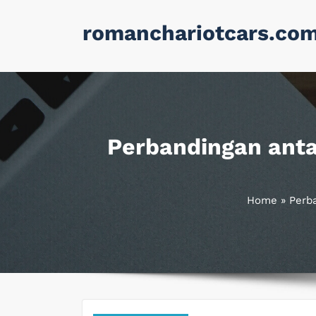
Skip
romanchariotcars.co
to
content
Perbandingan anta
Home
»
Perb