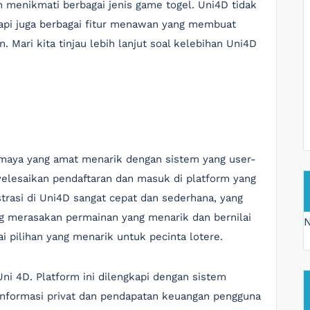
enikmati berbagai jenis game togel. Uni4D tidak
pi juga berbagai fitur menawan yang membuat
 Mari kita tinjau lebih lanjut soal kelebihan Uni4D
 maya yang amat menarik dengan sistem yang user-
yelesaikan pendaftaran dan masuk di platform yang
trasi di Uni4D sangat cepat dan sederhana, yang
 merasakan permainan yang menarik dan bernilai
ai pilihan yang menarik untuk pecinta lotere.
i 4D. Platform ini dilengkapi dengan sistem
informasi privat dan pendapatan keuangan pengguna