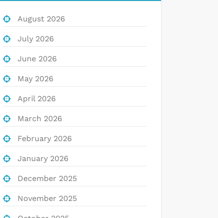
August 2026
July 2026
June 2026
May 2026
April 2026
March 2026
February 2026
January 2026
December 2025
November 2025