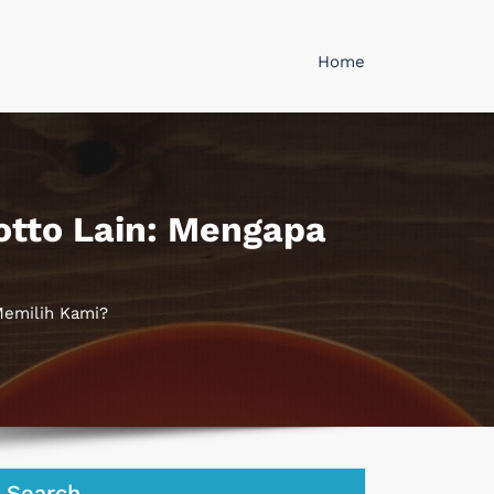
Home
otto Lain: Mengapa
Memilih Kami?
Search