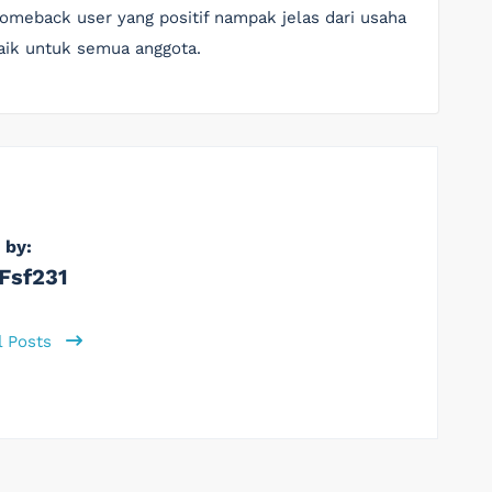
eback user yang positif nampak jelas dari usaha
ik untuk semua anggota.
 by:
Fsf231
l Posts