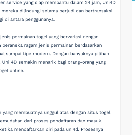
er service yang siap membantu dalam 24 jam, Uni4D
ereka dilindungi selama berjudi dan bertransaksi.
gi di antara penggunanya.
enis permainan togel yang bervariasi dengan
h beraneka ragam jenis permainan berdasarkan
onal sampai tipe modern. Dengan banyaknya pilihan
, Uni 4D semakin menarik bagi orang-orang yang
ogel online.
 yang membuatnya unggul atas dengan situs togel
 kemudahan dari proses pendaftaran dan masuk.
etika mendaftarkan diri pada uni4d. Prosesnya