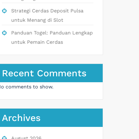
Strategi Cerdas Deposit Pulsa
untuk Menang di Slot
Panduan Togel: Panduan Lengkap
untuk Pemain Cerdas
Recent Comments
No comments to show.
Archives
August 2026