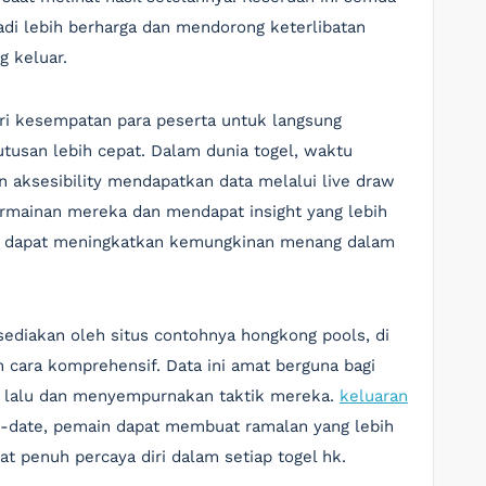
i lebih berharga dan mendorong keterlibatan
g keluar.
ri kesempatan para peserta untuk langsung
tusan lebih cepat. Dalam dunia togel, waktu
 aksesibility mendapatkan data melalui live draw
ermainan mereka dan mendapat insight yang lebih
 ini dapat meningkatkan kemungkinan menang dalam
sediakan oleh situs contohnya hongkong pools, di
 cara komprehensif. Data ini amat berguna bagi
ng lalu dan menyempurnakan taktik mereka.
keluaran
o-date, pemain dapat membuat ramalan yang lebih
at penuh percaya diri dalam setiap togel hk.