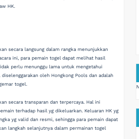
raw HK.
arkan secara langsung dalam rangka menunjukkan
cara ini, para pemain togel dapat melihat hasil
 tidak perlu menunggu lama untuk mengetahui
ya diselenggarakan oleh Hongkong Pools dan adalah
gemar togel.
an secara transparan dan terpercaya. Hal ini
main terhadap hasil yg dikeluarkan. Keluaran HK yg
ngka yg valid dan resmi, sehingga para pemain dapat
an langkah selanjutnya dalam permainan togel