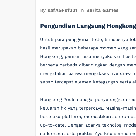
By
safASFsf231
In
Berita Games
Pengundian Langsung Hongkong
Untuk para penggemar lotto, khususnya lot
hasil merupakan beberapa momen yang sang
Hongkong, pemain bisa menyaksikan hasil 
berbeda berbeda dibandingkan dengan menge
mengatakan bahwa mengakses live draw 
sebab terdapat elemen ketegangan serta e
Hongkong Pools sebagai penyelenggara res
keluaran hk yang terpercaya. Masing-masin
beraneka platform, memastikan seluruh pa
up-to-date. Dengan adanya teknologi moder
sederhana serta praktis. Ayo kita semua m