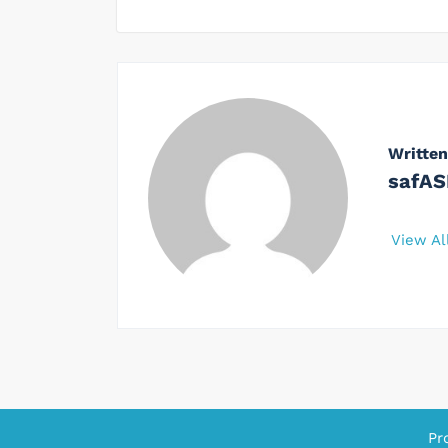
Written
safAS
View Al
Pr