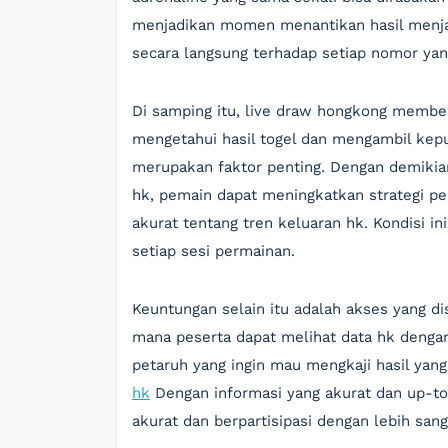
menjadikan momen menantikan hasil menjad
secara langsung terhadap setiap nomor yan
Di samping itu, live draw hongkong membe
mengetahui hasil togel dan mengambil kepu
merupakan faktor penting. Dengan demikian
hk, pemain dapat meningkatkan strategi p
akurat tentang tren keluaran hk. Kondisi
setiap sesi permainan.
Keuntungan selain itu adalah akses yang di
mana peserta dapat melihat data hk dengan
petaruh yang ingin mau mengkaji hasil ya
hk
Dengan informasi yang akurat dan up-t
akurat dan berpartisipasi dengan lebih sang