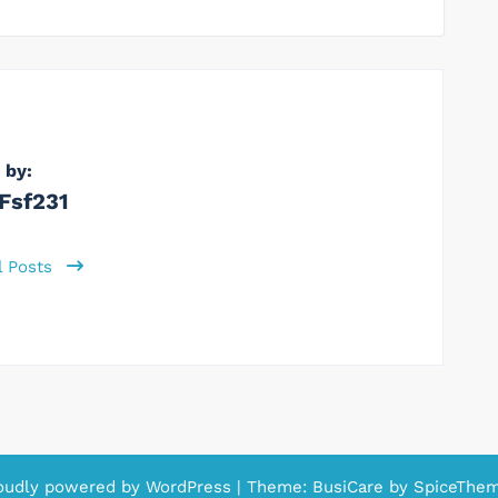
 by:
Fsf231
l Posts
oudly powered by
WordPress
| Theme:
BusiCare
by
SpiceThe