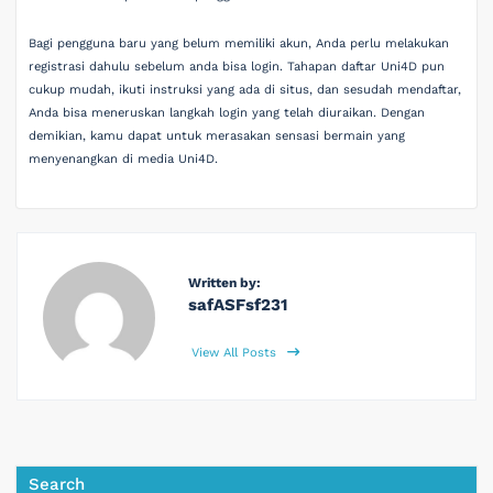
Bagi pengguna baru yang belum memiliki akun, Anda perlu melakukan
registrasi dahulu sebelum anda bisa login. Tahapan daftar Uni4D pun
cukup mudah, ikuti instruksi yang ada di situs, dan sesudah mendaftar,
Anda bisa meneruskan langkah login yang telah diuraikan. Dengan
demikian, kamu dapat untuk merasakan sensasi bermain yang
menyenangkan di media Uni4D.
Written by:
safASFsf231
View All Posts
Search