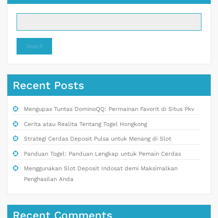
Search
Recent Posts
Mengupas Tuntas DominoQQ: Permainan Favorit di Situs Pkv
Cerita atau Realita Tentang Togel Hongkong
Strategi Cerdas Deposit Pulsa untuk Menang di Slot
Panduan Togel: Panduan Lengkap untuk Pemain Cerdas
Menggunakan Slot Deposit Indosat demi Maksimalkan
Penghasilan Anda
Recent Comments