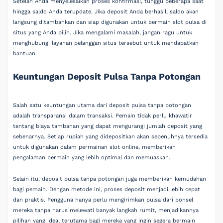
Setelah Anda menyelesaikan proses konfirmasi, tunggu beberapa saat
hingga saldo Anda terupdate. Jika deposit Anda berhasil, saldo akan
langsung ditambahkan dan siap digunakan untuk bermain slot pulsa di
situs yang Anda pilih. Jika mengalami masalah, jangan ragu untuk
menghubungi layanan pelanggan situs tersebut untuk mendapatkan
bantuan.
Keuntungan Deposit Pulsa Tanpa Potongan
Salah satu keuntungan utama dari deposit pulsa tanpa potongan
adalah transparansi dalam transaksi. Pemain tidak perlu khawatir
tentang biaya tambahan yang dapat mengurangi jumlah deposit yang
sebenarnya. Setiap rupiah yang didepositkan akan sepenuhnya tersedia
untuk digunakan dalam permainan slot online, memberikan
pengalaman bermain yang lebih optimal dan memuaskan.
Selain itu, deposit pulsa tanpa potongan juga memberikan kemudahan
bagi pemain. Dengan metode ini, proses deposit menjadi lebih cepat
dan praktis. Pengguna hanya perlu mengirimkan pulsa dari ponsel
mereka tanpa harus melewati banyak langkah rumit, menjadikannya
pilihan yang ideal terutama bagi mereka yang ingin segera bermain