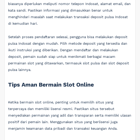
biasanya diperlukan meliputi nomor telepon Indosat, alamat email, dan
kata sandi. Pastikan informasi yang dimasukkan benar untuk
menghindari masalah saat melakukan transaksi deposit pulsa Indosat
di kemudian hari.
Setelah proses pendaftaran selesai, pengguna bisa melakukan deposit
pulsa Indosat dengan mudah. Pilih metode deposit yang tersedia dan
ikuti instruksi yang diberikan. Dengan mendaftar dan melakukan
deposit, pemain sudah siap untuk menikmati berbagai macam
permainan slot yang ditawarkan, termasuk slot pulsa dan slot deposit
pulsa lainnya.
Tips Aman Bermain Slot Online
Ketika bermain slot online, penting untuk memilih situs yang
terpercaya dan memiliki lisensi resmi. Pastikan situs tersebut
menyediakan permainan yang adil dan transparan serta memiliki ulasan
positif dari pemain lain. Menggunakan situs yang berlisensi juga
menjamin keamanan data pribadi dan transaksi keuangan Anda.