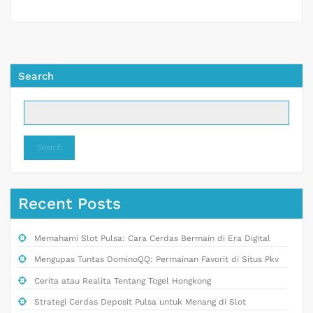
Search
Search
Recent Posts
Memahami Slot Pulsa: Cara Cerdas Bermain di Era Digital
Mengupas Tuntas DominoQQ: Permainan Favorit di Situs Pkv
Cerita atau Realita Tentang Togel Hongkong
Strategi Cerdas Deposit Pulsa untuk Menang di Slot