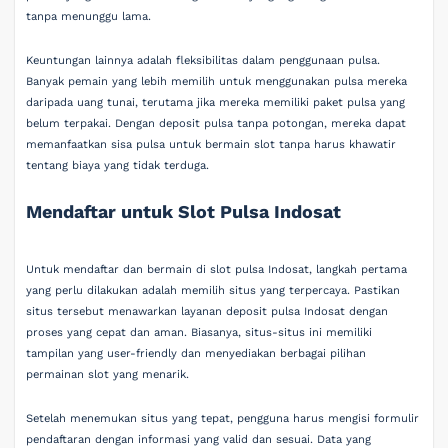
tanpa menunggu lama.
Keuntungan lainnya adalah fleksibilitas dalam penggunaan pulsa.
Banyak pemain yang lebih memilih untuk menggunakan pulsa mereka
daripada uang tunai, terutama jika mereka memiliki paket pulsa yang
belum terpakai. Dengan deposit pulsa tanpa potongan, mereka dapat
memanfaatkan sisa pulsa untuk bermain slot tanpa harus khawatir
tentang biaya yang tidak terduga.
Mendaftar untuk Slot Pulsa Indosat
Untuk mendaftar dan bermain di slot pulsa Indosat, langkah pertama
yang perlu dilakukan adalah memilih situs yang terpercaya. Pastikan
situs tersebut menawarkan layanan deposit pulsa Indosat dengan
proses yang cepat dan aman. Biasanya, situs-situs ini memiliki
tampilan yang user-friendly dan menyediakan berbagai pilihan
permainan slot yang menarik.
Setelah menemukan situs yang tepat, pengguna harus mengisi formulir
pendaftaran dengan informasi yang valid dan sesuai. Data yang