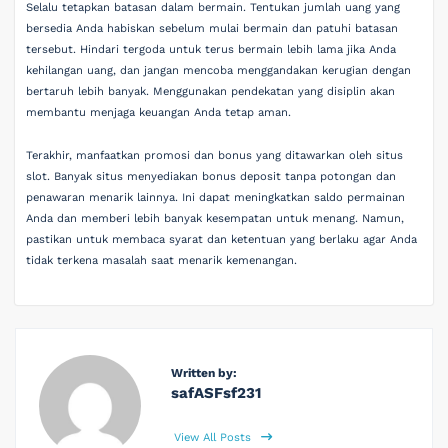
Selalu tetapkan batasan dalam bermain. Tentukan jumlah uang yang
bersedia Anda habiskan sebelum mulai bermain dan patuhi batasan
tersebut. Hindari tergoda untuk terus bermain lebih lama jika Anda
kehilangan uang, dan jangan mencoba menggandakan kerugian dengan
bertaruh lebih banyak. Menggunakan pendekatan yang disiplin akan
membantu menjaga keuangan Anda tetap aman.
Terakhir, manfaatkan promosi dan bonus yang ditawarkan oleh situs
slot. Banyak situs menyediakan bonus deposit tanpa potongan dan
penawaran menarik lainnya. Ini dapat meningkatkan saldo permainan
Anda dan memberi lebih banyak kesempatan untuk menang. Namun,
pastikan untuk membaca syarat dan ketentuan yang berlaku agar Anda
tidak terkena masalah saat menarik kemenangan.
Written by:
safASFsf231
View All Posts