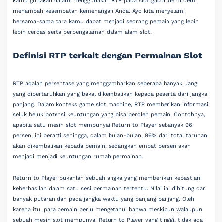
kamu gunakan dalam menggunakan RTP pada slot gacor demi demi
menambah kesempatan kemenangan Anda. Ayo kita menyelami
bersama-sama cara kamu dapat menjadi seorang pemain yang lebih
lebih cerdas serta berpengalaman dalam alam slot.
Definisi RTP terkait dengan Permainan Slot
RTP adalah persentase yang menggambarkan seberapa banyak uang
yang dipertaruhkan yang bakal dikembalikan kepada peserta dari jangka
panjang. Dalam konteks game slot machine, RTP memberikan informasi
seluk beluk potensi keuntungan yang bisa peroleh pemain. Contohnya,
apabila satu mesin slot mempunyai Return to Player sebanyak 96
persen, ini berarti sehingga, dalam bulan-bulan, 96% dari total taruhan
akan dikembalikan kepada pemain, sedangkan empat persen akan
menjadi menjadi keuntungan rumah permainan.
Return to Player bukanlah sebuah angka yang memberikan kepastian
keberhasilan dalam satu sesi permainan tertentu. Nilai ini dihitung dari
banyak putaran dan pada jangka waktu yang panjang panjang. Oleh
karena itu, para pemain perlu mengetahui bahwa meskipun walaupun
sebuah mesin slot mempunyai Return to Player yang tinggi, tidak ada