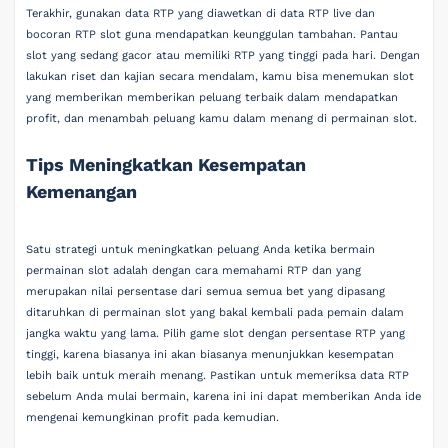
Terakhir, gunakan data RTP yang diawetkan di data RTP live dan
bocoran RTP slot guna mendapatkan keunggulan tambahan. Pantau
slot yang sedang gacor atau memiliki RTP yang tinggi pada hari. Dengan
lakukan riset dan kajian secara mendalam, kamu bisa menemukan slot
yang memberikan memberikan peluang terbaik dalam mendapatkan
profit, dan menambah peluang kamu dalam menang di permainan slot.
Tips Meningkatkan Kesempatan
Kemenangan
Satu strategi untuk meningkatkan peluang Anda ketika bermain
permainan slot adalah dengan cara memahami RTP dan yang
merupakan nilai persentase dari semua semua bet yang dipasang
ditaruhkan di permainan slot yang bakal kembali pada pemain dalam
jangka waktu yang lama. Pilih game slot dengan persentase RTP yang
tinggi, karena biasanya ini akan biasanya menunjukkan kesempatan
lebih baik untuk meraih menang. Pastikan untuk memeriksa data RTP
sebelum Anda mulai bermain, karena ini ini dapat memberikan Anda ide
mengenai kemungkinan profit pada kemudian.