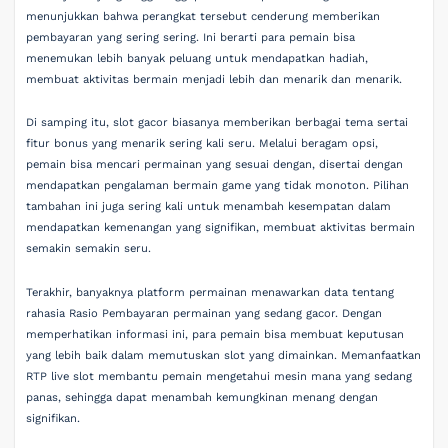
menunjukkan bahwa perangkat tersebut cenderung memberikan
pembayaran yang sering sering. Ini berarti para pemain bisa
menemukan lebih banyak peluang untuk mendapatkan hadiah,
membuat aktivitas bermain menjadi lebih dan menarik dan menarik.
Di samping itu, slot gacor biasanya memberikan berbagai tema sertai
fitur bonus yang menarik sering kali seru. Melalui beragam opsi,
pemain bisa mencari permainan yang sesuai dengan, disertai dengan
mendapatkan pengalaman bermain game yang tidak monoton. Pilihan
tambahan ini juga sering kali untuk menambah kesempatan dalam
mendapatkan kemenangan yang signifikan, membuat aktivitas bermain
semakin semakin seru.
Terakhir, banyaknya platform permainan menawarkan data tentang
rahasia Rasio Pembayaran permainan yang sedang gacor. Dengan
memperhatikan informasi ini, para pemain bisa membuat keputusan
yang lebih baik dalam memutuskan slot yang dimainkan. Memanfaatkan
RTP live slot membantu pemain mengetahui mesin mana yang sedang
panas, sehingga dapat menambah kemungkinan menang dengan
signifikan.