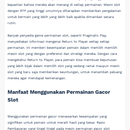
kepastian bahwa mereka akan menang di setiap permainan. Mesin slot
dengan RTP yang tinggi umumnya diharapkan memberikan pengalaman
untuk bermain yang lebih yang lebih baik apabila dimainkan secara
rutin.
Banyak penyedia game permainan slot, seperti Pragmatic Play,
menyediakan informasi mengenai Return to Player setiap setiap
permainan. Ini memberi kesempatan pemain dalam memilih memilih
mesin slot yang dengan preferensi dan strategi mereka. Dengan cara
mengetahui Return to Player, para pemain bisa membuat keputusan
yang lebih bijak dalam memilih slot yang sedang ramai maupun mesin
slot yang baru saja memberikan keuntungan, untuk menambah peluang
mereka agar mendapat kemenangan.
Manfaat Menggunakan Permainan Gacor
Slot
Menggunakan permainan gacor menawarkan kesempatan yang
signifikan untuk pemain untuk meraih hasil yang besar. Rasio
Pembayaran yang tinggi tinggi pada mesin permainan gacor slot