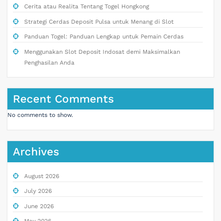
Cerita atau Realita Tentang Togel Hongkong
Strategi Cerdas Deposit Pulsa untuk Menang di Slot
Panduan Togel: Panduan Lengkap untuk Pemain Cerdas
Menggunakan Slot Deposit Indosat demi Maksimalkan
Penghasilan Anda
Recent Comments
No comments to show.
Archives
August 2026
July 2026
June 2026