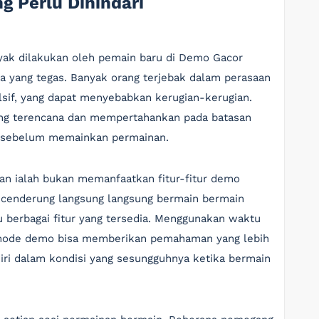
 Perlu Dihindari
yak dilakukan oleh pemain baru di Demo Gacor
a yang tegas. Banyak orang terjebak dalam perasaan
sif, yang dapat menyebabkan kerugian-kerugian.
ng terencana dan mempertahankan pada batasan
an sebelum memainkan permainan.
kan ialah bukan memanfaatkan fitur-fitur demo
 cenderung langsung langsung bermain bermain
erbagai fitur yang tersedia. Menggunakan waktu
 mode demo bisa memberikan pemahaman yang lebih
iri dalam kondisi yang sesungguhnya ketika bermain