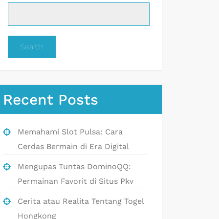
Search
Recent Posts
Memahami Slot Pulsa: Cara
Cerdas Bermain di Era Digital
Mengupas Tuntas DominoQQ:
Permainan Favorit di Situs Pkv
Cerita atau Realita Tentang Togel
Hongkong