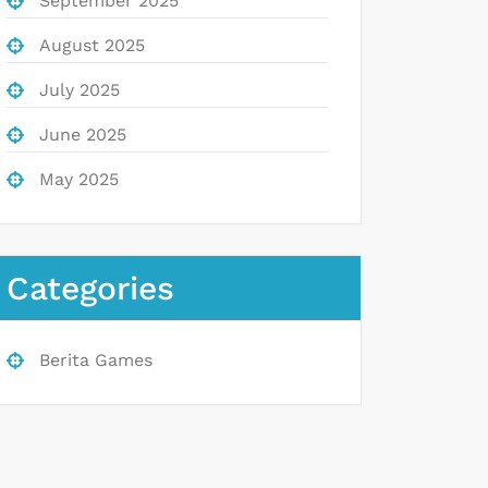
September 2025
August 2025
July 2025
June 2025
May 2025
Categories
Berita Games