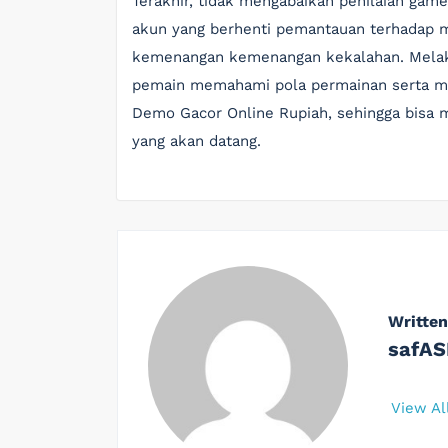
Terakhir, tidak mengabaikan penilaian gam
akun yang berhenti pemantauan terhadap m
kemenangan kemenangan kekalahan. Melaku
pemain memahami pola permainan serta me
Demo Gacor Online Rupiah, sehingga bisa
yang akan datang.
Written
safAS
View Al