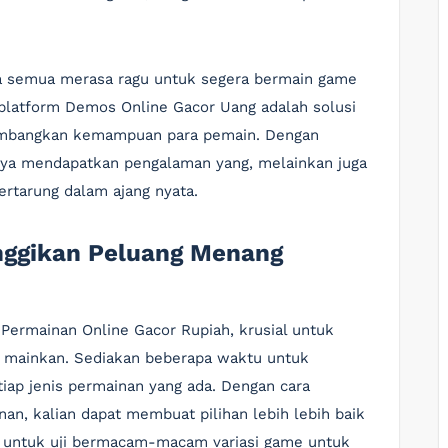
a semua merasa ragu untuk segera bermain game
platform Demos Online Gacor Uang adalah solusi
gembangkan kemampuan para pemain. Dengan
ya mendapatkan pengalaman yang, melainkan juga
rtarung dalam ajang nyata.
inggikan Peluang Menang
ermainan Online Gacor Rupiah, krusial untuk
 mainkan. Sediakan beberapa waktu untuk
 tiap jenis permainan yang ada. Dengan cara
an, kalian dapat membuat pilihan lebih lebih baik
gu untuk uji bermacam-macam variasi game untuk