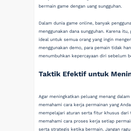
bermain game dengan uang sungguhan.
Dalam dunia game online, banyak penggun
menggunakan dana sungguhan. Karena itu, 
ideal untuk semua orang yang ingin men
menggunakan demo, para pemain tidak han
menumbuhkan kepercayaan diri sebelum be
Taktik Efektif untuk Men
Agar meningkatkan peluang menang dalam P
memahami cara kerja permainan yang Anda
mempelajari aturan serta fitur khusus dari
memahami cara proses kerja setiap permain
serta strategis ketika bermain. Jangan ra