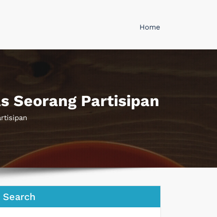
Home
s Seorang Partisipan
rtisipan
Search