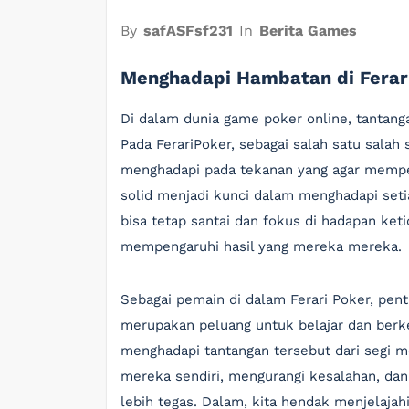
By
safASFsf231
In
Berita Games
Menghadapi Hambatan di Ferari
Di dalam dunia game poker online, tantanga
Pada FerariPoker, sebagai salah satu salah 
menghadapi pada tekanan yang agar memperb
solid menjadi kunci dalam menghadapi seti
bisa tetap santai dan fokus di hadapan ke
mempengaruhi hasil yang mereka mereka.
Sebagai pemain di dalam Ferari Poker, pe
merupakan peluang untuk belajar dan berke
menghadapi tantangan tersebut dari segi
mereka sendiri, mengurangi kesalahan, da
lebih tegas. Dalam, kita hendak menjelaja