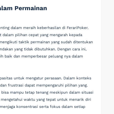
dalam Permainan
nting dalam meraih keberhasilan di FerariPoker.
at dalam pilihan cepat yang mengarah kepada
 mengikuti taktik permainan yang sudah ditentukan
ndakan yang tidak dibutuhkan. Dengan cara ini,
bih baik dan memperbesar peluang nya dalam
kapasitas untuk mengatur perasaan. Dalam konteks
dan frustrasi dapat mempengaruhi pilihan yang.
t bisa mampu tetap tenang meskipun dalam situasi
 mengetahui waktu yang tepat untuk menarik diri
 menjaga konsentrasi serta fokus dalam setiap