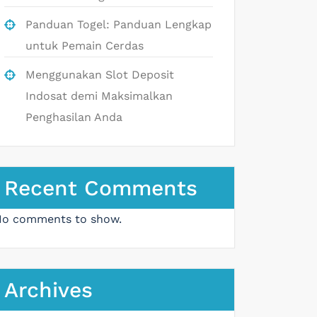
Panduan Togel: Panduan Lengkap
untuk Pemain Cerdas
Menggunakan Slot Deposit
Indosat demi Maksimalkan
Penghasilan Anda
Recent Comments
No comments to show.
Archives