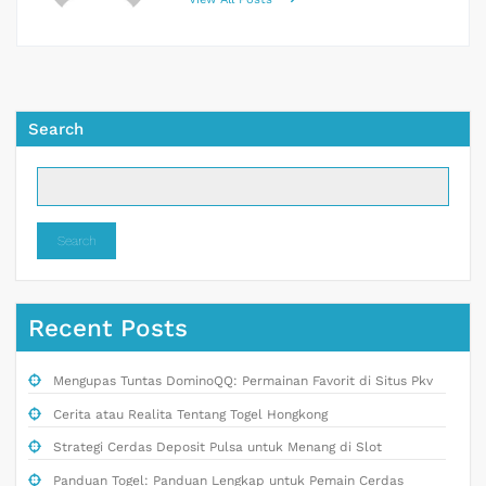
Search
Search
Recent Posts
Mengupas Tuntas DominoQQ: Permainan Favorit di Situs Pkv
Cerita atau Realita Tentang Togel Hongkong
Strategi Cerdas Deposit Pulsa untuk Menang di Slot
Panduan Togel: Panduan Lengkap untuk Pemain Cerdas