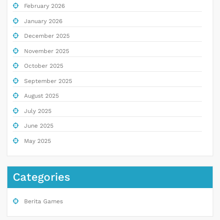
February 2026
January 2026
December 2025
November 2025
October 2025
September 2025
August 2025
July 2025
June 2025
May 2025
Categories
Berita Games