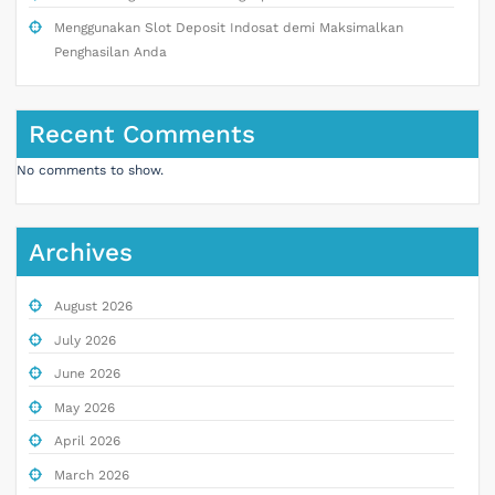
Menggunakan Slot Deposit Indosat demi Maksimalkan
Penghasilan Anda
Recent Comments
No comments to show.
Archives
August 2026
July 2026
June 2026
May 2026
April 2026
March 2026