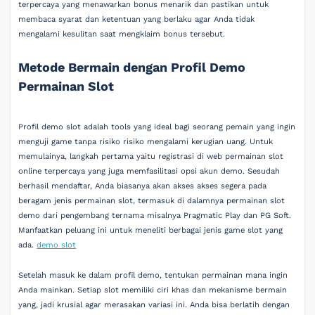
terpercaya yang menawarkan bonus menarik dan pastikan untuk
membaca syarat dan ketentuan yang berlaku agar Anda tidak
mengalami kesulitan saat mengklaim bonus tersebut.
Metode Bermain dengan Profil Demo
Permainan Slot
Profil demo slot adalah tools yang ideal bagi seorang pemain yang ingin
menguji game tanpa risiko risiko mengalami kerugian uang. Untuk
memulainya, langkah pertama yaitu registrasi di web permainan slot
online terpercaya yang juga memfasilitasi opsi akun demo. Sesudah
berhasil mendaftar, Anda biasanya akan akses akses segera pada
beragam jenis permainan slot, termasuk di dalamnya permainan slot
demo dari pengembang ternama misalnya Pragmatic Play dan PG Soft.
Manfaatkan peluang ini untuk meneliti berbagai jenis game slot yang
ada.
demo slot
Setelah masuk ke dalam profil demo, tentukan permainan mana ingin
Anda mainkan. Setiap slot memiliki ciri khas dan mekanisme bermain
yang, jadi krusial agar merasakan variasi ini. Anda bisa berlatih dengan