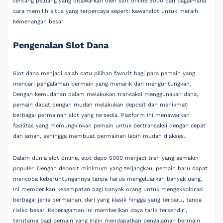
tentang peluang yang ditawarkan oleh slot online 5000 dan bagaimana
cara memilih situs yang terpercaya seperti kawanslot untuk meraih
kemenangan besar.
Pengenalan Slot Dana
Slot dana menjadi salah satu pilihan favorit bagi para pemain yang
mencari pengalaman bermain yang menarik dan menguntungkan.
Dengan kemudahan dalam melakukan transaksi menggunakan dana,
pemain dapat dengan mudah melakukan deposit dan menikmati
berbagai permainan slot yang tersedia. Platform ini menawarkan
fasilitas yang memungkinkan pemain untuk bertransaksi dengan cepat
dan aman, sehingga membuat permainan lebih mudah diakses.
Dalam dunia slot online, slot depo 5000 menjadi tren yang semakin
populer. Dengan deposit minimum yang terjangkau, pemain baru dapat
mencoba keberuntungannya tanpa harus mengeluarkan banyak uang.
Ini memberikan kesempatan bagi banyak orang untuk mengeksplorasi
berbagai jenis permainan, dari yang klasik hingga yang terbaru, tanpa
risiko besar. Keberagaman ini memberikan daya tarik tersendiri,
terutama bagi pemain yang ingin mendapatkan pengalaman bermain