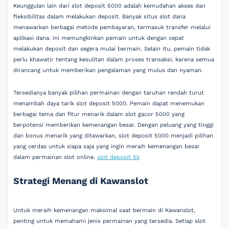
Keunggulan lain dari slot deposit 5000 adalah kemudahan akses dan
fleksibilitas dalam melakukan deposit. Banyak situs slot dana
menawarkan berbagai metode pembayaran, termasuk transfer melalui
aplikasi dana. Ini memungkinkan pemain untuk dengan cepat
melakukan deposit dan segera mulai bermain. Selain itu, pemain tidak
perlu khawatir tentang kesulitan dalam proses transaksi, karena semua
dirancang untuk memberikan pengalaman yang mulus dan nyaman.
Tersedianya banyak pilihan permainan dengan taruhan rendah turut
menambah daya tarik slot deposit 5000. Pemain dapat menemukan
berbagai tema dan fitur menarik dalam slot gacor 5000 yang
berpotensi memberikan kemenangan besar. Dengan peluang yang tinggi
dan bonus menarik yang ditawarkan, slot deposit 5000 menjadi pilihan
yang cerdas untuk siapa saja yang ingin meraih kemenangan besar
dalam permainan slot online.
slot deposit 5k
Strategi Menang di Kawanslot
Untuk meraih kemenangan maksimal saat bermain di Kawanslot,
penting untuk memahami jenis permainan yang tersedia. Setiap slot