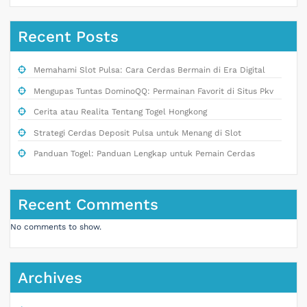
Recent Posts
Memahami Slot Pulsa: Cara Cerdas Bermain di Era Digital
Mengupas Tuntas DominoQQ: Permainan Favorit di Situs Pkv
Cerita atau Realita Tentang Togel Hongkong
Strategi Cerdas Deposit Pulsa untuk Menang di Slot
Panduan Togel: Panduan Lengkap untuk Pemain Cerdas
Recent Comments
No comments to show.
Archives