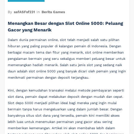
By
safASFsf231
In
Berita Games
Menangkan Besar dengan Slot Online 5000: Peluang
Gacor yang Menarik
Dalam dunia permainan online, slot telah menjadi salah satu pilihan
hiburan yang paling populer di kalangan pemain di Indonesia. Dengan
berbagai macam tema dan fitur yang menarik, slot online memberikan
pengalaman bermain yang seru sekaligus memberi peluang besar untuk
memenangkan hadiah menarik. Salah satu jenis slot yang sedang naik
daun adalah slot online 5000 yang banyak dicari oleh pemain yang ingin
menikmati permainan dengan deposit terjangkau.
Kini, dengan kemudahan transaksi melalui metode pembayaran seperti
slot dana, pemain dapat melakukan deposit dengan mudah dan cepat.
Slot depo 5000 menjadi pilihan ideal bagi mereka yang ingin mulai
bermain tanpa harus mengeluarkan uang dalam jumlah besar. Dengan
banyaknya situs slot dana yang tersedia, pemain kini memiliki akses
lebih luas untuk menemukan permainan yang gacor atau sering
memberikan kemenangan. Artikel ini akan membahas lebih dalam