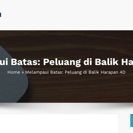
m
i Batas: Peluang di Balik H
Home
»
Melampaui Batas: Peluang di Balik Harapan 4D