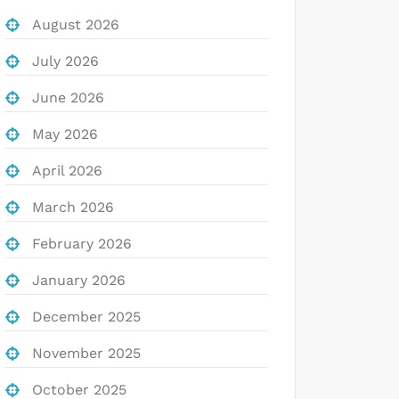
August 2026
July 2026
June 2026
May 2026
April 2026
March 2026
February 2026
January 2026
December 2025
November 2025
October 2025