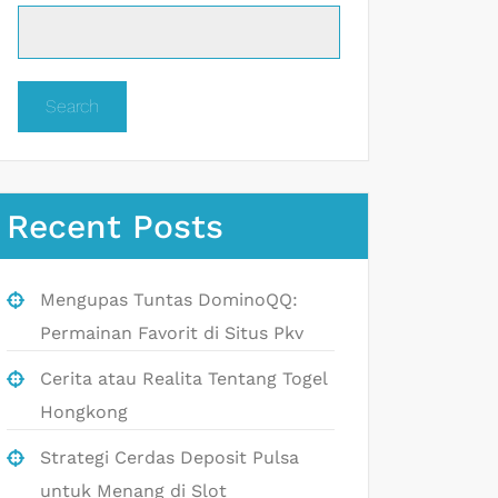
Search
Recent Posts
Mengupas Tuntas DominoQQ:
Permainan Favorit di Situs Pkv
Cerita atau Realita Tentang Togel
Hongkong
Strategi Cerdas Deposit Pulsa
untuk Menang di Slot