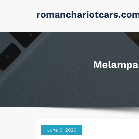
Skip
romanchariotcars.co
to
content
Melampau
June 6, 2026