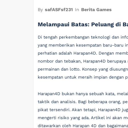
By
safASFsf231
In
Berita Games
Melampaui Batas: Peluang di B
Di tengah perkembangan teknologi dan info
yang memberikan kesempatan baru-baru ini
perhatian adalah Harapan4D. Dengan memb
nombor dan tebakan, Harapan4D berupaya 
permainan dan lotto. Konsep yang diusung
kesempatan untuk meraih impian dengan pe
Harapan4D bukan hanya sebuah kata, mela
taktik dan analisis. Bagi beberapa orang, 
pikat tersendiri. Akan tetapi, Harapan4D j
mengerti risiko yang ada. Artikel ini aka
ditawarkan oleh Harapan 4D dan bagaiman