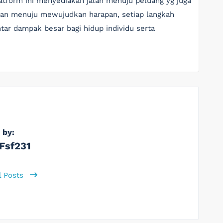
tform ini menyediakan jalan menuju peluang yg juga
anan menuju mewujudkan harapan, setiap langkah
tar dampak besar bagi hidup individu serta
 by:
Fsf231
l Posts