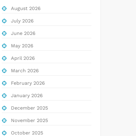
August 2026
July 2026
June 2026
May 2026
April 2026
March 2026
February 2026
January 2026
December 2025
November 2025
October 2025