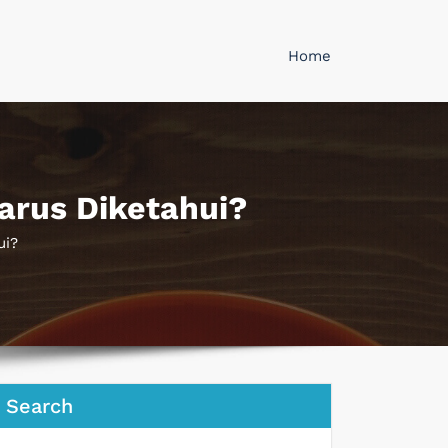
Home
arus Diketahui?
ui?
Search