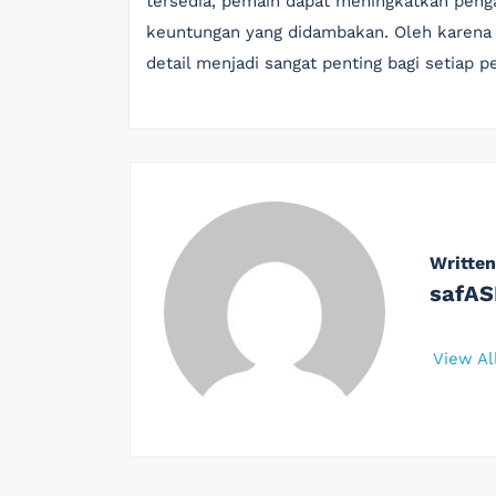
tersedia, pemain dapat meningkatkan pe
keuntungan yang didambakan. Oleh karena 
detail menjadi sangat penting bagi setiap 
Written
safAS
View Al