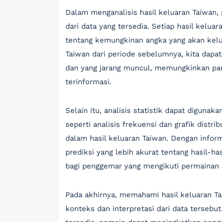
Dalam menganalisis hasil keluaran Taiwan
dari data yang tersedia. Setiap hasil kelu
tentang kemungkinan angka yang akan kel
Taiwan dari periode sebelumnya, kita dapa
dan yang jarang muncul, memungkinkan pa
terinformasi.
Selain itu, analisis statistik dapat digun
seperti analisis frekuensi dan grafik dis
dalam hasil keluaran Taiwan. Dengan infor
prediksi yang lebih akurat tentang hasil-h
bagi penggemar yang mengikuti permainan s
Pada akhirnya, memahami hasil keluaran Ta
konteks dan interpretasi dari data terseb