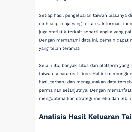
Setiap hasil pengeluaran taiwan biasanya di
oleh siapa saja yang tertarik. Informasi ini
juga statistik terkait seperti angka yang pa
Dengan memahami data ini, pemain dapat m
yang telah teramati.
Selain itu, banyak situs dan platform yan
taiwan secara real-time. Hal ini memungki
hasil terbaru dan menggunakan data terse
permainan selanjutnya. Dengan memanfaatka
mengoptimalkan strategi mereka dan lebi
Analisis Hasil Keluaran T