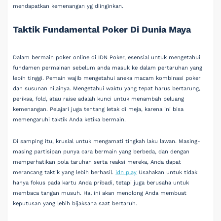
mendapatkan kemenangan yg diinginkan.
Taktik Fundamental Poker Di Dunia Maya
Dalam bermain poker online di IDN Poker, esensial untuk mengetahui
fundamen permainan sebelum anda masuk ke dalam pertaruhan yang
lebih tinggi. Pemain wajib mengetahui aneka macam kombinasi poker
dan susunan nilainya. Mengetahui waktu yang tepat harus bertarung,
periksa, fold, atau raise adalah kunci untuk menambah peluang
kemenangan. Pelajari juga tentang letak di meja, karena ini bisa
memengaruhi taktik Anda ketika bermain.
Di samping itu, krusial untuk mengamati tingkah laku lawan. Masing-
masing partisipan punya cara bermain yang berbeda, dan dengan
memperhatikan pola taruhan serta reaksi mereka, Anda dapat
merancang taktik yang lebih berhasil.
idn play
Usahakan untuk tidak
hanya fokus pada kartu Anda pribadi, tetapi juga berusaha untuk
membaca tangan musuh. Hal ini akan menolong Anda membuat
keputusan yang lebih bijaksana saat bertaruh.