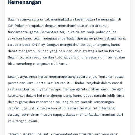
Kemenangan
Salah satunya cara untuk meningkatkan kesempatan kemenangan di
IDN Poker merupakan dengan memahami aturan serta taktik
fundamental game. Sementara terjun ke dalam meja poker online,
yakinkan kamu telah menguasai berbagai tipe game poker sebagaimana
tersedia pada IDN Play. Dengan mengetahui setiap jenis game, kamu
dapat mengambil pilihan yang baik dan lebih strategis ketika bermain.
Selain itu, ada resource dan tutorial yang online secara di internet dan
bisa menolong mengasah skill kamu.
Selanjutnya, Anda harus memanage uang secara bijak. Tentukan batas
permainan kamu serta ikuti aturan itu. Hindari terjebak dalam emosi
saat saat bermain, yang mampu mempengaruhi pilihan kamu. Dengan
ketekunan dalam hal manajemen uang, kamu dapat sustain lebih lama
dalam game dan menambah peluang dalam meraih kemenangan.
Jangan lupa untuk melakukan studi secara teratur rutin tentang
strategi permainan musuh supaya dapat memanfaatkan manfaat dari
kekurangan lawan.
Terakhir, jangan lupa untuk memanfaatkan fitur dan promosi yang