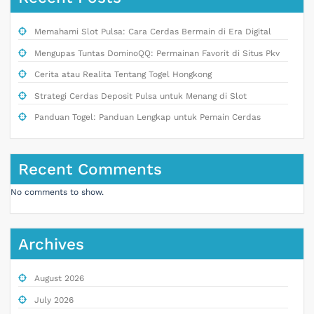
Memahami Slot Pulsa: Cara Cerdas Bermain di Era Digital
Mengupas Tuntas DominoQQ: Permainan Favorit di Situs Pkv
Cerita atau Realita Tentang Togel Hongkong
Strategi Cerdas Deposit Pulsa untuk Menang di Slot
Panduan Togel: Panduan Lengkap untuk Pemain Cerdas
Recent Comments
No comments to show.
Archives
August 2026
July 2026