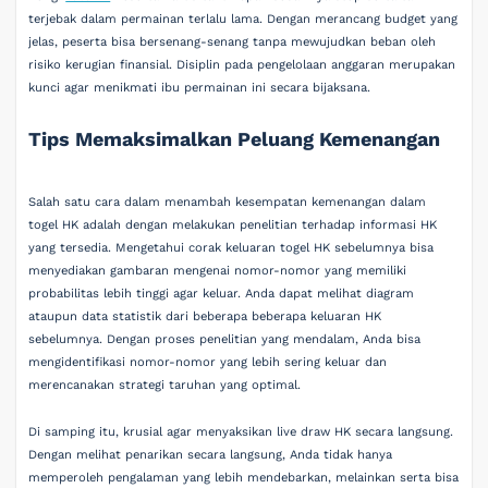
terjebak dalam permainan terlalu lama. Dengan merancang budget yang
jelas, peserta bisa bersenang-senang tanpa mewujudkan beban oleh
risiko kerugian finansial. Disiplin pada pengelolaan anggaran merupakan
kunci agar menikmati ibu permainan ini secara bijaksana.
Tips Memaksimalkan Peluang Kemenangan
Salah satu cara dalam menambah kesempatan kemenangan dalam
togel HK adalah dengan melakukan penelitian terhadap informasi HK
yang tersedia. Mengetahui corak keluaran togel HK sebelumnya bisa
menyediakan gambaran mengenai nomor-nomor yang memiliki
probabilitas lebih tinggi agar keluar. Anda dapat melihat diagram
ataupun data statistik dari beberapa beberapa keluaran HK
sebelumnya. Dengan proses penelitian yang mendalam, Anda bisa
mengidentifikasi nomor-nomor yang lebih sering keluar dan
merencanakan strategi taruhan yang optimal.
Di samping itu, krusial agar menyaksikan live draw HK secara langsung.
Dengan melihat penarikan secara langsung, Anda tidak hanya
memperoleh pengalaman yang lebih mendebarkan, melainkan serta bisa