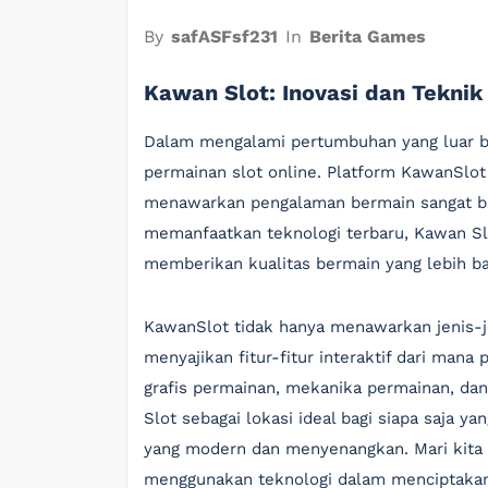
By
safASFsf231
In
Berita Games
Kawan Slot: Inovasi dan Teknik
Dalam mengalami pertumbuhan yang luar bia
permainan slot online. Platform KawanSlot
menawarkan pengalaman bermain sangat bai
memanfaatkan teknologi terbaru, Kawan S
memberikan kualitas bermain yang lebih ba
KawanSlot tidak hanya menawarkan jenis-jen
menyajikan fitur-fitur interaktif dari man
grafis permainan, mekanika permainan, d
Slot sebagai lokasi ideal bagi siapa saja 
yang modern dan menyenangkan. Mari kita 
menggunakan teknologi dalam menciptakan 