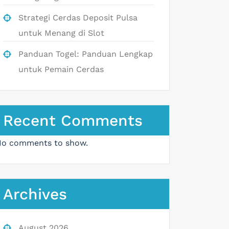
Strategi Cerdas Deposit Pulsa
untuk Menang di Slot
Panduan Togel: Panduan Lengkap
untuk Pemain Cerdas
Recent Comments
No comments to show.
Archives
August 2026