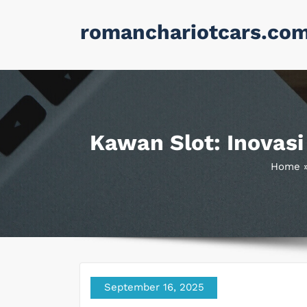
Skip
romanchariotcars.co
to
content
Kawan Slot: Inovasi
Home
September 16, 2025