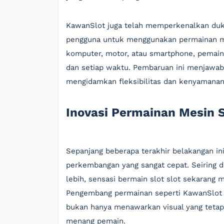
KawanSlot juga telah memperkenalkan du
pengguna untuk menggunakan permainan me
komputer, motor, atau smartphone, pemai
dan setiap waktu. Pembaruan ini menjawa
mengidamkan fleksibilitas dan kenyamanan 
Inovasi Permainan Mesin S
Sepanjang beberapa terakhir belakangan ini
perkembangan yang sangat cepat. Seiring d
lebih, sensasi bermain slot slot sekarang m
Pengembang permainan seperti KawanSlot 
bukan hanya menawarkan visual yang tetap
menang pemain.