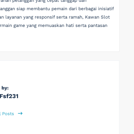
yanan pelanggan yang cepat tanggap dan
anggan siap membantu pemain dari berbagai inisiatif
n layanan yang responsif serta ramah, Kawan Slot
rmain game yang memuaskan hati serta pantasan
 by:
Fsf231
l Posts