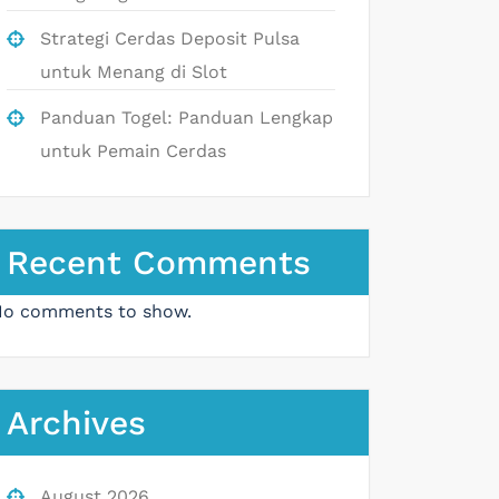
Strategi Cerdas Deposit Pulsa
untuk Menang di Slot
Panduan Togel: Panduan Lengkap
untuk Pemain Cerdas
Recent Comments
No comments to show.
Archives
August 2026