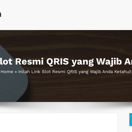
m
Slot Resmi QRIS yang Wajib 
Home
»
Inilah Link Slot Resmi QRIS yang Wajib Anda Ketahui!