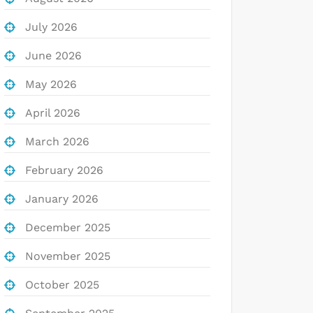
July 2026
June 2026
May 2026
April 2026
March 2026
February 2026
January 2026
December 2025
November 2025
October 2025