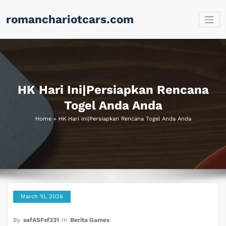
Skip
romanchariotcars.com
to
content
HK Hari Ini|Persiapkan Rencana
Togel Anda Anda
Home
»
HK Hari Ini|Persiapkan Rencana Togel Anda Anda
March 10, 2026
By
safASFsf231
In
Berita Games