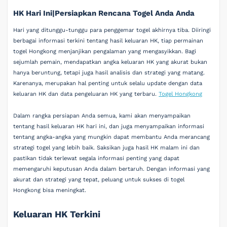
HK Hari Ini|Persiapkan Rencana Togel Anda Anda
Hari yang ditunggu-tunggu para penggemar togel akhirnya tiba. Diiringi
berbagai informasi terkini tentang hasil keluaran HK, tiap permainan
togel Hongkong menjanjikan pengalaman yang mengasyikkan. Bagi
sejumlah pemain, mendapatkan angka keluaran HK yang akurat bukan
hanya beruntung, tetapi juga hasil analisis dan strategi yang matang.
Karenanya, merupakan hal penting untuk selalu update dengan data
keluaran HK dan data pengeluaran HK yang terbaru.
Togel Hongkong
Dalam rangka persiapan Anda semua, kami akan menyampaikan
tentang hasil keluaran HK hari ini, dan juga menyampaikan informasi
tentang angka-angka yang mungkin dapat membantu Anda merancang
strategi togel yang lebih baik. Saksikan juga hasil HK malam ini dan
pastikan tidak terlewat segala informasi penting yang dapat
memengaruhi keputusan Anda dalam bertaruh. Dengan informasi yang
akurat dan strategi yang tepat, peluang untuk sukses di togel
Hongkong bisa meningkat.
Keluaran HK Terkini