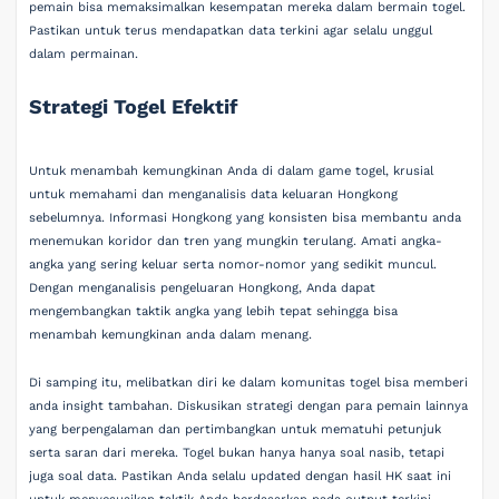
pemain bisa memaksimalkan kesempatan mereka dalam bermain togel.
Pastikan untuk terus mendapatkan data terkini agar selalu unggul
dalam permainan.
Strategi Togel Efektif
Untuk menambah kemungkinan Anda di dalam game togel, krusial
untuk memahami dan menganalisis data keluaran Hongkong
sebelumnya. Informasi Hongkong yang konsisten bisa membantu anda
menemukan koridor dan tren yang mungkin terulang. Amati angka-
angka yang sering keluar serta nomor-nomor yang sedikit muncul.
Dengan menganalisis pengeluaran Hongkong, Anda dapat
mengembangkan taktik angka yang lebih tepat sehingga bisa
menambah kemungkinan anda dalam menang.
Di samping itu, melibatkan diri ke dalam komunitas togel bisa memberi
anda insight tambahan. Diskusikan strategi dengan para pemain lainnya
yang berpengalaman dan pertimbangkan untuk mematuhi petunjuk
serta saran dari mereka. Togel bukan hanya hanya soal nasib, tetapi
juga soal data. Pastikan Anda selalu updated dengan hasil HK saat ini