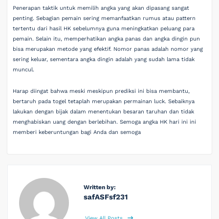
Penerapan taktik untuk memilih angka yang akan dipasang sangat
penting. Sebagian pemain sering memanfaatkan rumus atau pattern
tertentu dari hasil HK sebelumnya guna meningkatkan peluang para
pemain. Selain itu, memperhatikan angka panas dan angka dingin pun
bisa merupakan metode yang efektif. Nomor panas adalah nomor yang
sering keluar, sementara angka dingin adalah yang sudah lama tidak
muncul.
Harap diingat bahwa meski meskipun prediksi ini bisa membantu,
bertaruh pada togel tetaplah merupakan permainan luck. Sebaiknya
lakukan dengan bijak dalam menentukan besaran taruhan dan tidak
menghabiskan uang dengan berlebihan. Semoga angka HK hari ini ini
memberi keberuntungan bagi Anda dan semoga
Written by:
safASFsf231
View All Posts