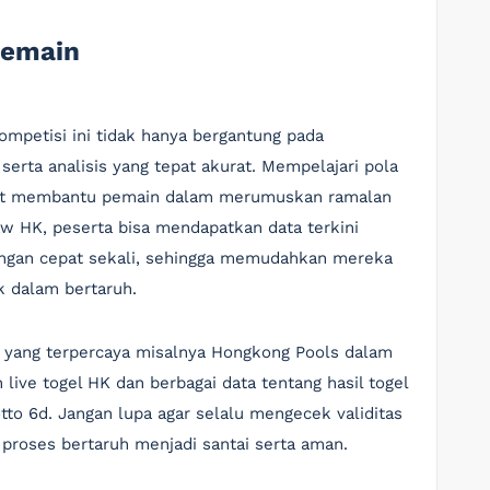
Pemain
petisi ini tidak hanya bergantung pada
serta analisis yang tepat akurat. Mempelajari pola
pat membantu pemain dalam merumuskan ramalan
aw HK, peserta bisa mendapatkan data terkini
engan cepat sekali, sehingga memudahkan mereka
k dalam bertaruh.
s yang terpercaya misalnya Hongkong Pools dalam
live togel HK dan berbagai data tentang hasil togel
otto 6d. Jangan lupa agar selalu mengecek validitas
 proses bertaruh menjadi santai serta aman.