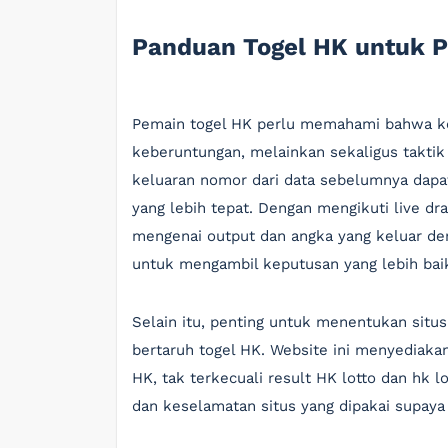
Panduan Togel HK untuk 
Pemain togel HK perlu memahami bahwa kom
keberuntungan, melainkan sekaligus taktik 
keluaran nomor dari data sebelumnya da
yang lebih tepat. Dengan mengikuti live dr
mengenai output dan angka yang keluar d
untuk mengambil keputusan yang lebih bai
Selain itu, penting untuk menentukan situ
bertaruh togel HK. Website ini menyediakan 
HK, tak terkecuali result HK lotto dan hk l
dan keselamatan situs yang dipakai supaya