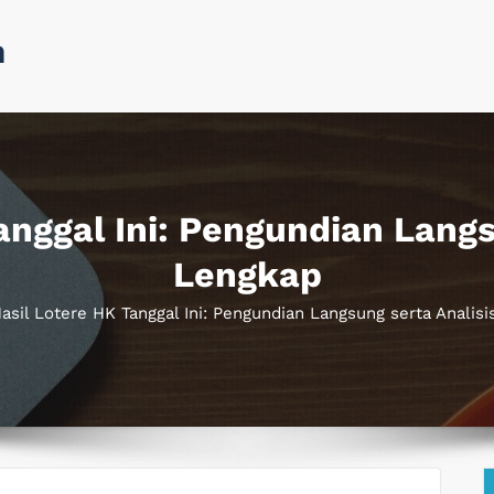
m
anggal Ini: Pengundian Langs
Lengkap
asil Lotere HK Tanggal Ini: Pengundian Langsung serta Analis