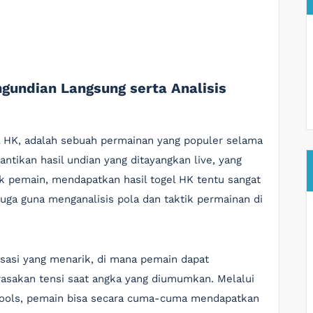
ngundian Langsung serta Analisis
l HK, adalah sebuah permainan yang populer selama
nantikan hasil undian yang ditayangkan live, yang
k pemain, mendapatkan hasil togel HK tentu sangat
juga guna menganalisis pola dan taktik permainan di
asi yang menarik, di mana pemain dapat
asakan tensi saat angka yang diumumkan. Melalui
pools, pemain bisa secara cuma-cuma mendapatkan