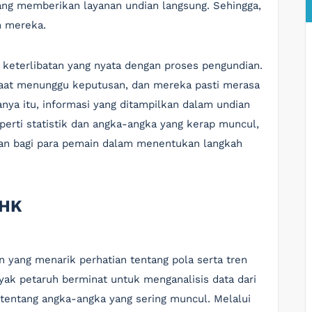
yang memberikan layanan undian langsung. Sehingga,
n mereka.
 keterlibatan yang nyata dengan proses pengundian.
saat menunggu keputusan, dan mereka pasti merasa
anya itu, informasi yang ditampilkan dalam undian
perti statistik dan angka-angka yang kerap muncul,
n bagi para pemain dalam menentukan langkah
 HK
n yang menarik perhatian tentang pola serta tren
yak petaruh berminat untuk menganalisis data dari
 tentang angka-angka yang sering muncul. Melalui