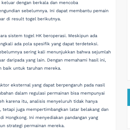
ng keluar dengan berkala dan mencoba
pengundian sebelumnya. Ini dapat membantu pemain
 di result togel berikutnya.
cara sistem togel HK beroperasi. Meskipun ada
ngkali ada pola spesifik yang dapat terdeteksi.
 sebelumnya sering kali menunjukkan bahwa sejumlah
r daripada yang lain. Dengan memahami hasil ini,
h baik untuk taruhan mereka.
faktor eksternal yang dapat berpengaruh pada nasil
erubahan dalam regulasi permainan bisa mempunyai
eh karena itu, analisis menyeluruh tidak hanya
, tetapi juga mempertimbangkan latar belakang dan
el di Hongkong. Ini menyediakan pandangan yang
un strategi permainan mereka.