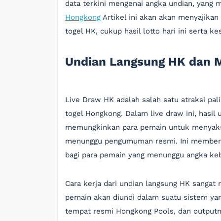
data terkini mengenai angka undian, yang me
Hongkong
Artikel ini akan akan menyajikan 
togel HK, cukup hasil lotto hari ini serta 
Undian Langsung HK dan 
Live Draw HK adalah salah satu atraksi pa
togel Hongkong. Dalam live draw ini, hasil 
memungkinkan para pemain untuk menyaksi
menunggu pengumuman resmi. Ini memberi
bagi para pemain yang menunggu angka ke
Cara kerja dari undian langsung HK sangat 
pemain akan diundi dalam suatu sistem yan
tempat resmi Hongkong Pools, dan outputny