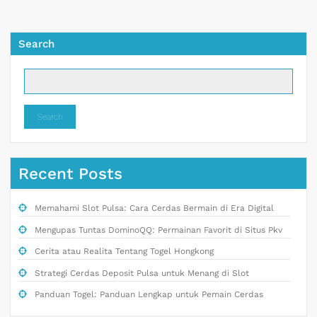
Search
Search
Recent Posts
Memahami Slot Pulsa: Cara Cerdas Bermain di Era Digital
Mengupas Tuntas DominoQQ: Permainan Favorit di Situs Pkv
Cerita atau Realita Tentang Togel Hongkong
Strategi Cerdas Deposit Pulsa untuk Menang di Slot
Panduan Togel: Panduan Lengkap untuk Pemain Cerdas