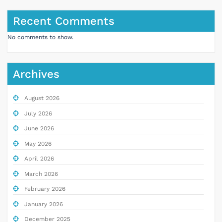
Recent Comments
No comments to show.
Archives
August 2026
July 2026
June 2026
May 2026
April 2026
March 2026
February 2026
January 2026
December 2025