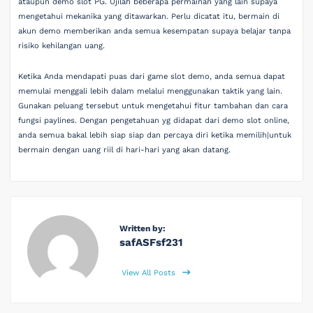
ataupun demo slot PG. Ujilah beberapa permainan yang lain supaya
mengetahui mekanika yang ditawarkan. Perlu dicatat itu, bermain di
akun demo memberikan anda semua kesempatan supaya belajar tanpa
risiko kehilangan uang.
Ketika Anda mendapati puas dari game slot demo, anda semua dapat
memulai menggali lebih dalam melalui menggunakan taktik yang lain.
Gunakan peluang tersebut untuk mengetahui fitur tambahan dan cara
fungsi paylines. Dengan pengetahuan yg didapat dari demo slot online,
anda semua bakal lebih siap siap dan percaya diri ketika memilih|untuk
bermain dengan uang riil di hari-hari yang akan datang.
Written by:
safASFsf231
View All Posts