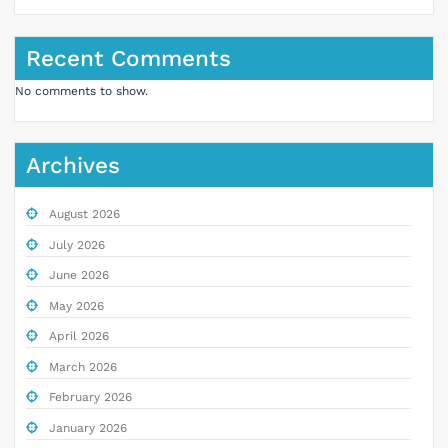
Recent Comments
No comments to show.
Archives
August 2026
July 2026
June 2026
May 2026
April 2026
March 2026
February 2026
January 2026