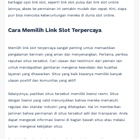
berbagai opsi link slot, seperti link slot pulsa dan link slot online
lainnya, akses ke permainan ini semakin mudah dan cepat. Kini, siapa
pun bisa mencoba keberuntungan mereka di dunia slot online.
Cara Memilih Link Slot Terpercaya
Memilih link slot terpercaya sangat penting untuk memastikan
pengalaman bermain yang aman dan menyenangkan. Pertama, periksa
reputasi situs tersebut. Cari ulasan dan testimoni dari pemain lain
untuk mendapatkan gambaran mengenai keandalan dan kualitas
layanan yang ditawarkan. Situs yang baik biasanya memiliki banyak
ulasan positif dan komunitas yang aktif.
Selanjutnya, pastikan situs tersebut memiliki lisensi resmi. Situs
dengan lisensi yang valid menunjukkan bahwa mereka mematuhi
regulasi dan standar industri yang ditetapkan. Hal ini memberikan
jaminan bahwa permainan di situs tersebut adil dan transparan. Anda
dapat mengecek informasi lisensi di bagian bawah situs atau melalui
laman mengenai kebijakan situs.