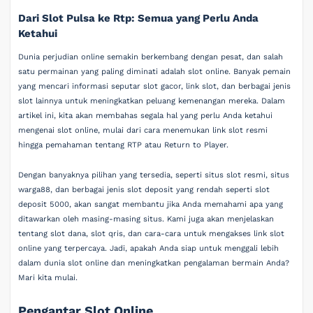
Dari Slot Pulsa ke Rtp: Semua yang Perlu Anda
Ketahui
Dunia perjudian online semakin berkembang dengan pesat, dan salah
satu permainan yang paling diminati adalah slot online. Banyak pemain
yang mencari informasi seputar slot gacor, link slot, dan berbagai jenis
slot lainnya untuk meningkatkan peluang kemenangan mereka. Dalam
artikel ini, kita akan membahas segala hal yang perlu Anda ketahui
mengenai slot online, mulai dari cara menemukan link slot resmi
hingga pemahaman tentang RTP atau Return to Player.
Dengan banyaknya pilihan yang tersedia, seperti situs slot resmi, situs
warga88, dan berbagai jenis slot deposit yang rendah seperti slot
deposit 5000, akan sangat membantu jika Anda memahami apa yang
ditawarkan oleh masing-masing situs. Kami juga akan menjelaskan
tentang slot dana, slot qris, dan cara-cara untuk mengakses link slot
online yang terpercaya. Jadi, apakah Anda siap untuk menggali lebih
dalam dunia slot online dan meningkatkan pengalaman bermain Anda?
Mari kita mulai.
Pengantar Slot Online