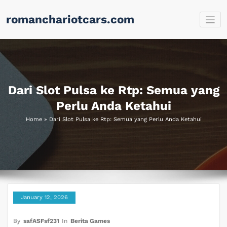
Skip
romanchariotcars.com
to
content
Dari Slot Pulsa ke Rtp: Semua yang
Perlu Anda Ketahui
Home
»
Dari Slot Pulsa ke Rtp: Semua yang Perlu Anda Ketahui
January 12, 2026
By
safASFsf231
In
Berita Games