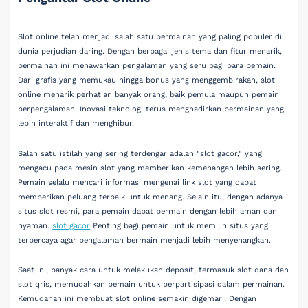
Slot online telah menjadi salah satu permainan yang paling populer di
dunia perjudian daring. Dengan berbagai jenis tema dan fitur menarik,
permainan ini menawarkan pengalaman yang seru bagi para pemain.
Dari grafis yang memukau hingga bonus yang menggembirakan, slot
online menarik perhatian banyak orang, baik pemula maupun pemain
berpengalaman. Inovasi teknologi terus menghadirkan permainan yang
lebih interaktif dan menghibur.
Salah satu istilah yang sering terdengar adalah "slot gacor," yang
mengacu pada mesin slot yang memberikan kemenangan lebih sering.
Pemain selalu mencari informasi mengenai link slot yang dapat
memberikan peluang terbaik untuk menang. Selain itu, dengan adanya
situs slot resmi, para pemain dapat bermain dengan lebih aman dan
nyaman.
slot gacor
Penting bagi pemain untuk memilih situs yang
terpercaya agar pengalaman bermain menjadi lebih menyenangkan.
Saat ini, banyak cara untuk melakukan deposit, termasuk slot dana dan
slot qris, memudahkan pemain untuk berpartisipasi dalam permainan.
Kemudahan ini membuat slot online semakin digemari. Dengan