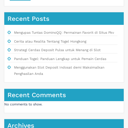
Recent Posts
Mengupas Tuntas DominoQQ: Permainan Favorit di Situs Pkv
Cerita atau Realita Tentang Togel Hongkong
Strategi Cerdas Deposit Pulsa untuk Menang di Slot
Panduan Togel: Panduan Lengkap untuk Pemain Cerdas
Menggunakan Slot Deposit Indosat demi Maksimalkan
Penghasilan Anda
Recent Comments
No comments to show.
Archives