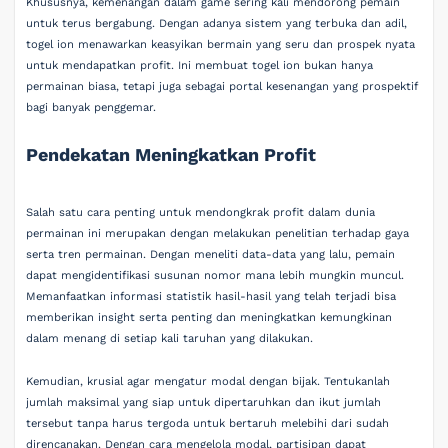
Khususnya, kemenangan dalam game sering kali mendorong pemain
untuk terus bergabung. Dengan adanya sistem yang terbuka dan adil,
togel ion menawarkan keasyikan bermain yang seru dan prospek nyata
untuk mendapatkan profit. Ini membuat togel ion bukan hanya
permainan biasa, tetapi juga sebagai portal kesenangan yang prospektif
bagi banyak penggemar.
Pendekatan Meningkatkan Profit
Salah satu cara penting untuk mendongkrak profit dalam dunia
permainan ini merupakan dengan melakukan penelitian terhadap gaya
serta tren permainan. Dengan meneliti data-data yang lalu, pemain
dapat mengidentifikasi susunan nomor mana lebih mungkin muncul.
Memanfaatkan informasi statistik hasil-hasil yang telah terjadi bisa
memberikan insight serta penting dan meningkatkan kemungkinan
dalam menang di setiap kali taruhan yang dilakukan.
Kemudian, krusial agar mengatur modal dengan bijak. Tentukanlah
jumlah maksimal yang siap untuk dipertaruhkan dan ikut jumlah
tersebut tanpa harus tergoda untuk bertaruh melebihi dari sudah
direncanakan. Dengan cara mengelola modal, partisipan dapat