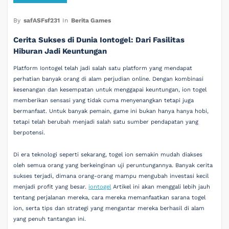
By
safASFsf231
In
Berita Games
Cerita Sukses di Dunia Iontogel: Dari Fasilitas
Hiburan Jadi Keuntungan
Platform Iontogel telah jadi salah satu platform yang mendapat
perhatian banyak orang di alam perjudian online. Dengan kombinasi
kesenangan dan kesempatan untuk menggapai keuntungan, ion togel
memberikan sensasi yang tidak cuma menyenangkan tetapi juga
bermanfaat. Untuk banyak pemain, game ini bukan hanya hanya hobi,
tetapi telah berubah menjadi salah satu sumber pendapatan yang
berpotensi.
Di era teknologi seperti sekarang, togel ion semakin mudah diakses
oleh semua orang yang berkeinginan uji peruntungannya. Banyak cerita
sukses terjadi, dimana orang-orang mampu mengubah investasi kecil
menjadi profit yang besar.
iontogel
Artikel ini akan menggali lebih jauh
tentang perjalanan mereka, cara mereka memanfaatkan sarana togel
ion, serta tips dan strategi yang mengantar mereka berhasil di alam
yang penuh tantangan ini.