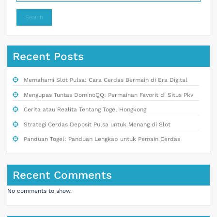
Search
Recent Posts
Memahami Slot Pulsa: Cara Cerdas Bermain di Era Digital
Mengupas Tuntas DominoQQ: Permainan Favorit di Situs Pkv
Cerita atau Realita Tentang Togel Hongkong
Strategi Cerdas Deposit Pulsa untuk Menang di Slot
Panduan Togel: Panduan Lengkap untuk Pemain Cerdas
Recent Comments
No comments to show.