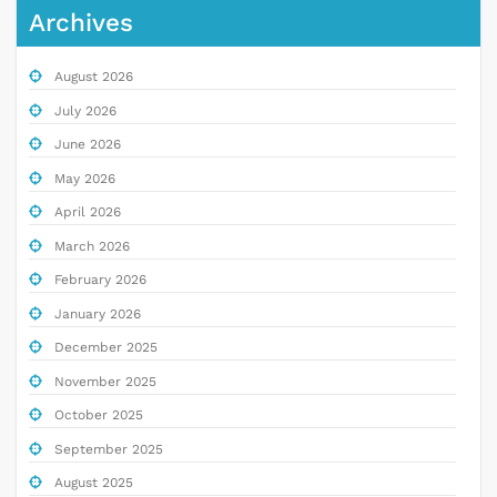
Archives
August 2026
July 2026
June 2026
May 2026
April 2026
March 2026
February 2026
January 2026
December 2025
November 2025
October 2025
September 2025
August 2025