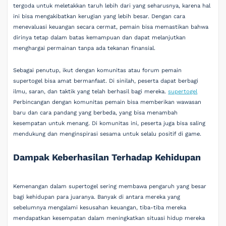
tergoda untuk meletakkan taruh lebih dari yang seharusnya, karena hal
ini bisa mengakibatkan kerugian yang lebih besar. Dengan cara
menevaluasi keuangan secara cermat, pemain bisa memastikan bahwa
dirinya tetap dalam batas kemampuan dan dapat melanjutkan
menghargai permainan tanpa ada tekanan finansial.
Sebagai penutup, ikut dengan komunitas atau forum pemain
supertogel bisa amat bermanfaat. Di sinilah, peserta dapat berbagi
ilmu, saran, dan taktik yang telah berhasil bagi mereka.
supertogel
Perbincangan dengan komunitas pemain bisa memberikan wawasan
baru dan cara pandang yang berbeda, yang bisa menambah
kesempatan untuk menang. Di komunitas ini, peserta juga bisa saling
mendukung dan menginspirasi sesama untuk selalu positif di game.
Dampak Keberhasilan Terhadap Kehidupan
Kemenangan dalam supertogel sering membawa pengaruh yang besar
bagi kehidupan para juaranya. Banyak di antara mereka yang
sebelumnya mengalami kesusahan keuangan, tiba-tiba mereka
mendapatkan kesempatan dalam meningkatkan situasi hidup mereka