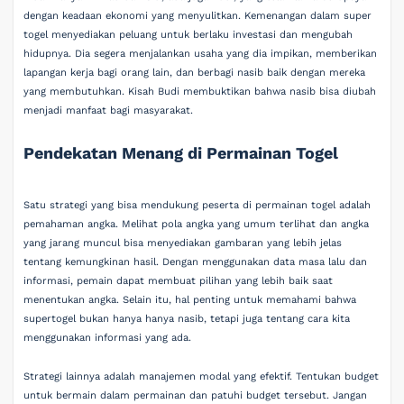
dengan keadaan ekonomi yang menyulitkan. Kemenangan dalam super
togel menyediakan peluang untuk berlaku investasi dan mengubah
hidupnya. Dia segera menjalankan usaha yang dia impikan, memberikan
lapangan kerja bagi orang lain, dan berbagi nasib baik dengan mereka
yang membutuhkan. Kisah Budi membuktikan bahwa nasib bisa diubah
menjadi manfaat bagi masyarakat.
Pendekatan Menang di Permainan Togel
Satu strategi yang bisa mendukung peserta di permainan togel adalah
pemahaman angka. Melihat pola angka yang umum terlihat dan angka
yang jarang muncul bisa menyediakan gambaran yang lebih jelas
tentang kemungkinan hasil. Dengan menggunakan data masa lalu dan
informasi, pemain dapat membuat pilihan yang lebih baik saat
menentukan angka. Selain itu, hal penting untuk memahami bahwa
supertogel bukan hanya hanya nasib, tetapi juga tentang cara kita
menggunakan informasi yang ada.
Strategi lainnya adalah manajemen modal yang efektif. Tentukan budget
untuk bermain dalam permainan dan patuhi budget tersebut. Jangan