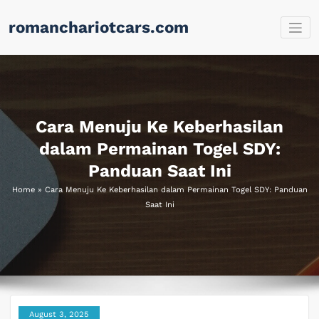
Skip
romanchariotcars.com
to
content
Cara Menuju Ke Keberhasilan
dalam Permainan Togel SDY:
Panduan Saat Ini
Home
»
Cara Menuju Ke Keberhasilan dalam Permainan Togel SDY: Panduan
Saat Ini
August 3, 2025