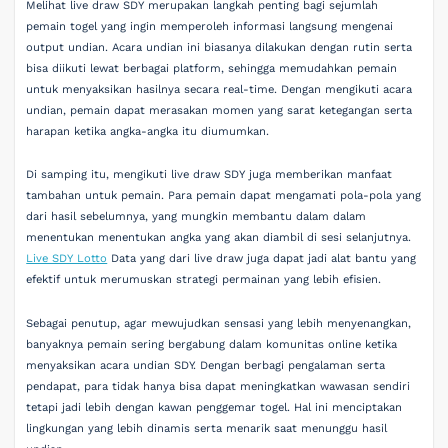
Melihat live draw SDY merupakan langkah penting bagi sejumlah
pemain togel yang ingin memperoleh informasi langsung mengenai
output undian. Acara undian ini biasanya dilakukan dengan rutin serta
bisa diikuti lewat berbagai platform, sehingga memudahkan pemain
untuk menyaksikan hasilnya secara real-time. Dengan mengikuti acara
undian, pemain dapat merasakan momen yang sarat ketegangan serta
harapan ketika angka-angka itu diumumkan.
Di samping itu, mengikuti live draw SDY juga memberikan manfaat
tambahan untuk pemain. Para pemain dapat mengamati pola-pola yang
dari hasil sebelumnya, yang mungkin membantu dalam dalam
menentukan menentukan angka yang akan diambil di sesi selanjutnya.
Live SDY Lotto
Data yang dari live draw juga dapat jadi alat bantu yang
efektif untuk merumuskan strategi permainan yang lebih efisien.
Sebagai penutup, agar mewujudkan sensasi yang lebih menyenangkan,
banyaknya pemain sering bergabung dalam komunitas online ketika
menyaksikan acara undian SDY. Dengan berbagi pengalaman serta
pendapat, para tidak hanya bisa dapat meningkatkan wawasan sendiri
tetapi jadi lebih dengan kawan penggemar togel. Hal ini menciptakan
lingkungan yang lebih dinamis serta menarik saat menunggu hasil