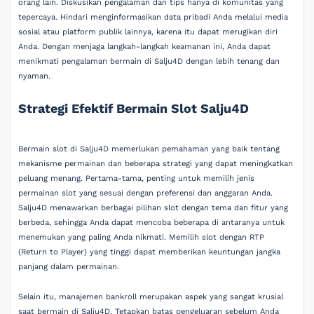
orang lain. Diskusikan pengalaman dan tips hanya di komunitas yang
tepercaya. Hindari menginformasikan data pribadi Anda melalui media
sosial atau platform publik lainnya, karena itu dapat merugikan diri
Anda. Dengan menjaga langkah-langkah keamanan ini, Anda dapat
menikmati pengalaman bermain di Salju4D dengan lebih tenang dan
nyaman.
Strategi Efektif Bermain Slot Salju4D
Bermain slot di Salju4D memerlukan pemahaman yang baik tentang
mekanisme permainan dan beberapa strategi yang dapat meningkatkan
peluang menang. Pertama-tama, penting untuk memilih jenis
permainan slot yang sesuai dengan preferensi dan anggaran Anda.
Salju4D menawarkan berbagai pilihan slot dengan tema dan fitur yang
berbeda, sehingga Anda dapat mencoba beberapa di antaranya untuk
menemukan yang paling Anda nikmati. Memilih slot dengan RTP
(Return to Player) yang tinggi dapat memberikan keuntungan jangka
panjang dalam permainan.
Selain itu, manajemen bankroll merupakan aspek yang sangat krusial
saat bermain di Salju4D. Tetapkan batas pengeluaran sebelum Anda