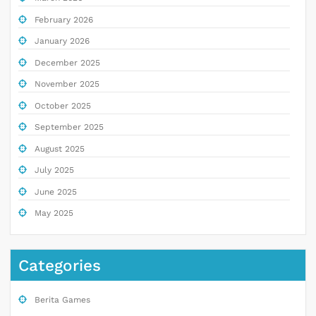
February 2026
January 2026
December 2025
November 2025
October 2025
September 2025
August 2025
July 2025
June 2025
May 2025
Categories
Berita Games