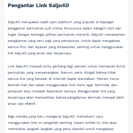
Pengantar Link Salju4D
Salju4D merupakan salah satu platform yang populer di kalangan
penggemar permainan judi online, khususnya dalam kategori slot dan
togel. Dengan berbagai pilihan permainan menarik, Salju4D menawarkan
pengalaman yang seru bagi para pemainnya. Untuk dapat mengakses
semua fitur dan layanan yang ditawarkan, penting untuk menggunakan
link Salju4D yang aman dan terpercaya.
Link Salju4D menjadi pintu gerbang bagi pemain untuk memasuki dunia
permainan yang menyenangkan. Namun, perlu diingat bahwa tidak
semua link yang beredar di internet dapat diandalkan. Pemain harus
berhati-hati dan selalu menggunakan link resmi agar terhindar dari
penipuan atau masalah keamanan lainnya. Menggunakan link yang
terpercaya akan memastikan bahwa pengalaman bermain menjadi lebih
aman dan efektif.
Bagi mereka yang baru mengenal Salju4D, memahami cara
menggunakan link ini sangatlah penting. Dalam artikel ini, kita akan
membahas langkah-langkah yang perlu diambil untuk mengakses