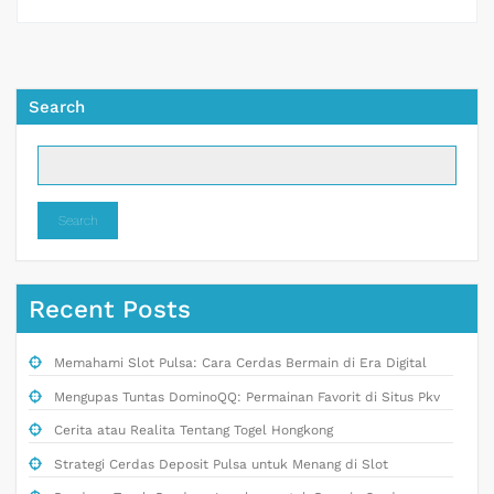
Search
Search
Recent Posts
Memahami Slot Pulsa: Cara Cerdas Bermain di Era Digital
Mengupas Tuntas DominoQQ: Permainan Favorit di Situs Pkv
Cerita atau Realita Tentang Togel Hongkong
Strategi Cerdas Deposit Pulsa untuk Menang di Slot