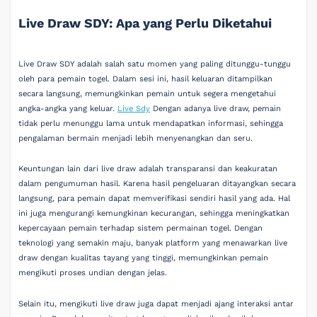
Live Draw SDY: Apa yang Perlu Diketahui
Live Draw SDY adalah salah satu momen yang paling ditunggu-tunggu
oleh para pemain togel. Dalam sesi ini, hasil keluaran ditampilkan
secara langsung, memungkinkan pemain untuk segera mengetahui
angka-angka yang keluar.
Live Sdy
Dengan adanya live draw, pemain
tidak perlu menunggu lama untuk mendapatkan informasi, sehingga
pengalaman bermain menjadi lebih menyenangkan dan seru.
Keuntungan lain dari live draw adalah transparansi dan keakuratan
dalam pengumuman hasil. Karena hasil pengeluaran ditayangkan secara
langsung, para pemain dapat memverifikasi sendiri hasil yang ada. Hal
ini juga mengurangi kemungkinan kecurangan, sehingga meningkatkan
kepercayaan pemain terhadap sistem permainan togel. Dengan
teknologi yang semakin maju, banyak platform yang menawarkan live
draw dengan kualitas tayang yang tinggi, memungkinkan pemain
mengikuti proses undian dengan jelas.
Selain itu, mengikuti live draw juga dapat menjadi ajang interaksi antar