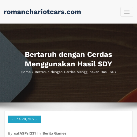
Skip
romanchariotcars.com
to
content
Bertaruh dengan Cerdas
Menggunakan Hasil SDY
Home
»
Bertaruh dengan Cerdas Menggunakan Hasil SDY
June 28, 2025
By
safASFsf231
In
Berita Games