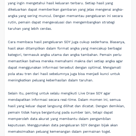
yang ingin mengetahui hasil keluaran terbaru. Setiap hasil yang
dikeluarkan dapat memberikan gambaran yang jelas mengenai angka-
angka yang sering muncul. Dengan memantau pengeluaran ini secara
rutin, pemain dapat mengevaluasi dan mengembangkan strategi
taruhan yang lebih cerdas.
Cara membaca hasil pengeluaran SDY juga cukup sederhana. Biasanya,
hasil akan ditampilkan dalam format angka yang mencakup berbagai
kategori, termasuk angka utama dan angka tambahan. Pemain perlu
memastikan bahwa mereka memahami makna dari setiap angka agar
dapat menggunakan informasi tersebut dengan optimal. Mengamati
pola atau tren dari hasil sebelumnya juga bisa menjadi kunci untuk
meningkatkan peluang keberhasilan dalam taruhan.
Selain itu, penting untuk selalu mengikuti Live Draw SDY agar
mendapatkan informasi secara real-time. Dalam momen ini, semua
hasil yang keluar dapat langsung dilihat dan dicatat. Dengan demikian,
pemain tidak hanya bergantung pada sumber lain, tetapi dapat
memperoleh data akurat yang membantu dalam pengambilan
keputusan. Menggunakan data pengeluaran SDY dengan bijak akan
memaksimalkan peluang kemenangan dalam permainan togel.