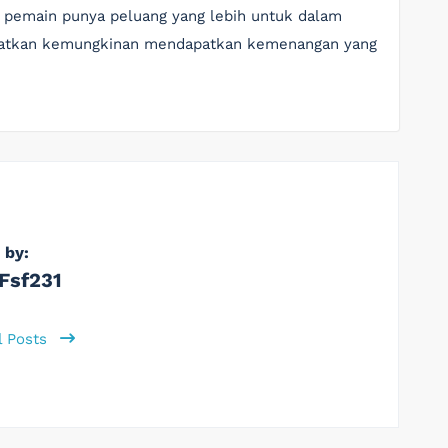
, pemain punya peluang yang lebih untuk dalam
katkan kemungkinan mendapatkan kemenangan yang
 by:
Fsf231
l Posts