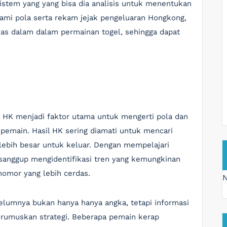
sistem yang yang bisa dia analisis untuk menentukan
ami pola serta rekam jejak pengeluaran Hongkong,
rdas dalam dalam permainan togel, sehingga dapat
ta HK menjadi faktor utama untuk mengerti pola dan
 pemain. Hasil HK sering diamati untuk mencari
lebih besar untuk keluar. Dengan mempelajari
sanggup mengidentifikasi tren yang kemungkinan
omor yang lebih cerdas.
belumnya bukan hanya hanya angka, tetapi informasi
erumuskan strategi. Beberapa pemain kerap