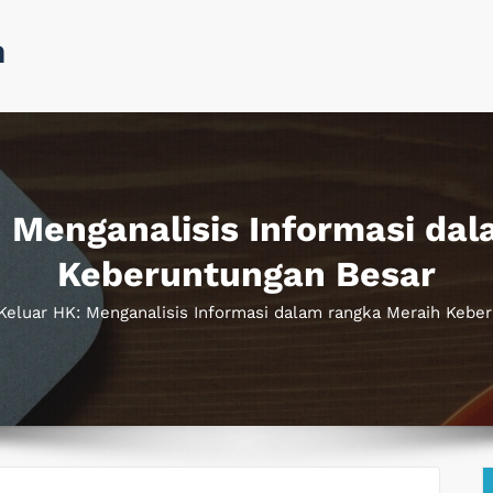
m
 Menganalisis Informasi da
Keberuntungan Besar
Keluar HK: Menganalisis Informasi dalam rangka Meraih Kebe