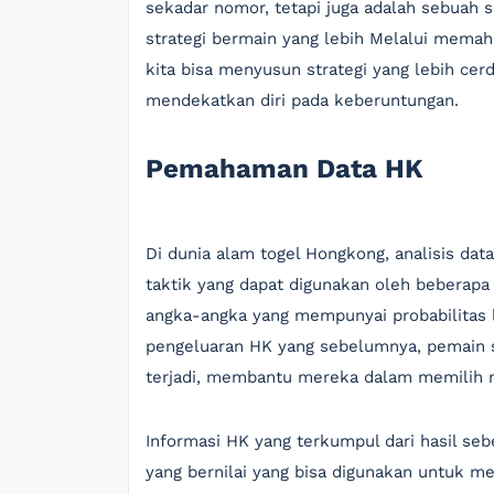
sekadar nomor, tetapi juga adalah sebuah 
strategi bermain yang lebih Melalui memah
kita bisa menyusun strategi yang lebih ce
mendekatkan diri pada keberuntungan.
Pemahaman Data HK
Di dunia alam togel Hongkong, analisis da
taktik yang dapat digunakan oleh beberapa
angka-angka yang mempunyai probabilitas 
pengeluaran HK yang sebelumnya, pemain 
terjadi, membantu mereka dalam memilih n
Informasi HK yang terkumpul dari hasil se
yang bernilai yang bisa digunakan untuk m