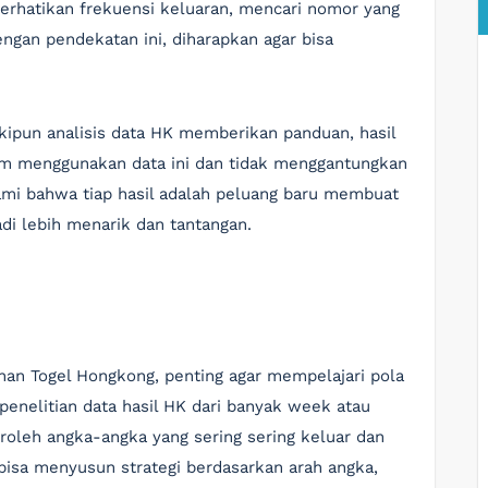
rhatikan frekuensi keluaran, mencari nomor yang
ngan pendekatan ini, diharapkan agar bisa
skipun analisis data HK memberikan panduan, hasil
lam menggunakan data ini dan tidak menggantungkan
mi bahwa tiap hasil adalah peluang baru membuat
i lebih menarik dan tantangan.
an Togel Hongkong, penting agar mempelajari pola
enelitian data hasil HK dari banyak week atau
oleh angka-angka yang sering sering keluar dan
 bisa menyusun strategi berdasarkan arah angka,