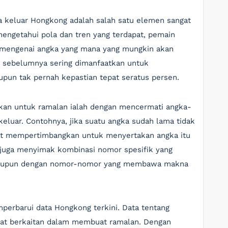
ka keluar Hongkong adalah salah satu elemen sangat
mengetahui pola dan tren yang terdapat, pemain
 mengenai angka yang mana yang mungkin akan
g sebelumnya sering dimanfaatkan untuk
un tak pernah kepastian tepat seratus persen.
kan untuk ramalan ialah dengan mencermati angka-
 keluar. Contohnya, jika suatu angka sudah lama tidak
at mempertimbangkan untuk menyertakan angka itu
h juga menyimak kombinasi nomor spesifik yang
ataupun dengan nomor-nomor yang membawa makna
mperbarui data Hongkong terkini. Data tentang
amat berkaitan dalam membuat ramalan. Dengan