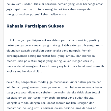
belum kamu sadari. Diskusi bersama pemain yang lebih berpengalaman
juga dapat membantu Anda menghindari kesalahan serupa dan
mengoptimalkan potensi keberhasilan Anda.
Rahasia Partisipan Sukses
Untuk menjadi partisipan sukses dalam permainan dewi 4d, penting
untuk punya perencanaan yang matang. Salah satunya trik yang umum
digunakan adalah penelitian corak angka yang nampak. Pemain
berpengalaman sering mencatat hasil yang lampau dan mencoba
menemukan pola atau angka yang sering keluar. Dengan cara ini,
mereka dapat mengambil keputusan yang lebih baik tepat saat memilih
angka yang hendak dipilih.
Selain itu, pengelolaan modal juga merupakan kunci dalam permainan
ini. Pemain yang sukses biasanya menentukan batasan seberapa besar
uang yang akan dipasang sebelum bermain. Mereka tidak akan tetapi
terbawa emosi dan tetap mematuhi strategi yang sudah dibuat.
Mengelola modal dengan baik dapat meminimalkan kerugian dan
menambah peluang untuk berhasil dalam periode lama di dewi 4d.