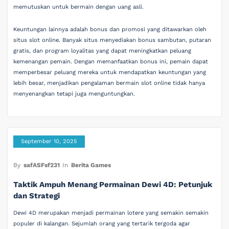
memutuskan untuk bermain dengan uang asli.
Keuntungan lainnya adalah bonus dan promosi yang ditawarkan oleh
situs slot online. Banyak situs menyediakan bonus sambutan, putaran
gratis, dan program loyalitas yang dapat meningkatkan peluang
kemenangan pemain. Dengan memanfaatkan bonus ini, pemain dapat
memperbesar peluang mereka untuk mendapatkan keuntungan yang
lebih besar, menjadikan pengalaman bermain slot online tidak hanya
menyenangkan tetapi juga menguntungkan.
September 10, 2025
By
safASFsf231
In
Berita Games
Taktik Ampuh Menang Permainan Dewi 4D: Petunjuk
dan Strategi
Dewi 4D merupakan menjadi permainan lotere yang semakin semakin
populer di kalangan. Sejumlah orang yang tertarik tergoda agar