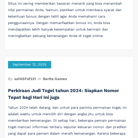
Situs ini sering memberikan tawaran menarik yang bisa menambah
nilai permainan Anda. Namun, pastikan untuk membaca syarat dan
ketentuan bonus dengan teliti agar Anda memahami cara
penggunaannya. Dengan memanfaatkan bonus ini, Anda bisa
mendapatkan lebih banyak kesempatan untuk bermain dan
meningkatkan peluang kemenangan Anda di togel online.
September 12, 2025
By
safASFsf231
In
Berita Games
Perkiraan Judi Togel tahun 2024: Siapkan Nomor
Tepat bagi Hari Ini juga
Tahun 2024 telah datang, dan untuk para pecinta permainan togel, ini
adalah waktu untuk memilih diri dengan angka jitu untuk bisa
memberikan kemenangan. Di setiap hari, beberapa pemain permainan
togel mencari informasi terbaru seputar keluaran nomor dan prediksi
yang dapat para pemain dalam meraih kemenangan. Karena beberapa