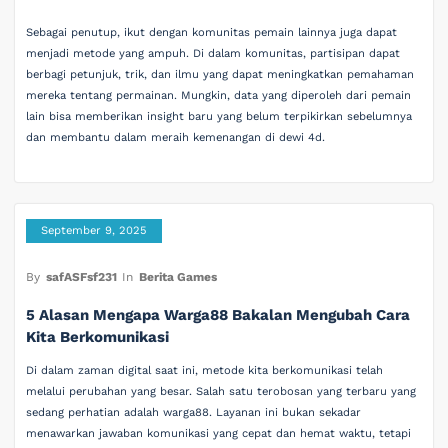
Sebagai penutup, ikut dengan komunitas pemain lainnya juga dapat
menjadi metode yang ampuh. Di dalam komunitas, partisipan dapat
berbagi petunjuk, trik, dan ilmu yang dapat meningkatkan pemahaman
mereka tentang permainan. Mungkin, data yang diperoleh dari pemain
lain bisa memberikan insight baru yang belum terpikirkan sebelumnya
dan membantu dalam meraih kemenangan di dewi 4d.
September 9, 2025
By
safASFsf231
In
Berita Games
5 Alasan Mengapa Warga88 Bakalan Mengubah Cara
Kita Berkomunikasi
Di dalam zaman digital saat ini, metode kita berkomunikasi telah
melalui perubahan yang besar. Salah satu terobosan yang terbaru yang
sedang perhatian adalah warga88. Layanan ini bukan sekadar
menawarkan jawaban komunikasi yang cepat dan hemat waktu, tetapi