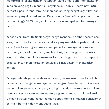
memprediksi angka dengan ketepatan yang tinggi demi mendapatkan
imbalan yang begitu menarik. Banyak sekali individu berminat untuk
berpartisipasi karena kemungkinan hadiah yang sangat signifikan dan
keseruan yang ditawarkannya. Dalam dunia Dewi 4D, angka dari nol nol
nol nol hingga 9999 menjadi kunci untuk mendapatkan kemenangan
besar.
Konsep dari Dewi 4D tidak hanya hanya menebak nombor secara acak-
acak, namun serta melibatkan analisis yang mendalam pada corak dan
data. Peserta sering kali melakukan penelitian mengenai nombor-
nombor yang sering muncul, analisis font, dan mengamati keluaran
yang lalu. Metode ini bisa memberikan pandangan tambahan kepada
peserta untuk meningkatkan peluang dirinya dalam mendapatkan
lomba.
Sebagai sebuah game berdasarkan nasib, permainan ini serta butuh
pemahaman mengenai manajemen keuangan. Peserta perlu bijak dalam
menentukan seberapa banyak yang ingin hendak mereka pertaruhkan
taruhkan serta kapan waktu waktu yang tepat tepat untuk berhenti.
Dengan strategi yang benar, pemain dapat memaksimalkan pengalaman
bermain bermain dan mengurangi loss.