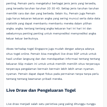
penting. Pemain perlu mengetahui berbagai jenis jenis yang tersedia,
yang tersedia taruhan taruhan 2D 3D 4D. Setiap jenis taruhan taruhan
memiliki cara dan dan yang berbeda. Selain itu, Pemain juga Pemain
juga harus keluaran keluaran angka yang sering muncul serta data-data
statistik yang dapat membantu membantu mereka dalam pilihan
angka. angka. tentang tentang angka keluaran hari ini hari ini dan
sebelumnya penting penting untuk memprediksi memprediksi angka
keluar keluar berikutnya.
Akses terhadap togel Singapore juga mudah dengan adanya adanya
situs togel online. Pemain bisa mengikuti live draw SGP untuk untuk
hasil undian langsung dan dan mendapatkan informasi tentang tentang
keluaran SGp malam ini untuk untuk memilih memilih situs terpercaya
terpercaya pengalaman bermain bermain lebih lebih aman nyaman.
nyaman. Pemain dapat dapat fokus pada permainan tanpa tanpa perlu
tentang tentang keamanan pribadi mereka.
Live Draw dan Pengeluaran Togel
Live draw menjadi salah satu peristiwa yang paling ditunggu-tunggu