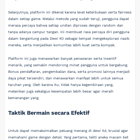
Selanjutnya, platform ini dikenal karena level keterbukaan serta fairness
dalam setiap game. Melalui metode yang sudah teruji, pengguna dapat
merasa percaya bahwa setiap undian diproses dengan random dan
tanpa adanya campur tangan. Ini membuat rasa percaya diri pengguna
dalam bergantung pada Dewi 4D sebagai tempat mengeksplorasi nasib
mereka, serta menjadikan komunitas lebih kuat serta kompak.
Platform ini juga menawarkan banyak penawaran serta insentif
menarik, yang semakin mendorong minat pengguna untuk bergabung.
Bonus pendaftaran, pengembalian dana, serta promosi lainnya menjadi
daya pikat tersendiri, dan menawarkan manfaat lebih untuk semua
taruhan yang. Oleh karena itu, tidak hanya kegembiraan yang,
melainkan juga sekaligus kesempatan lebih besar agar meraih
kemenangan yang.
Taktik Bermain secara Efektif
Untuk dapat memaksimalkan peluang menang di dewi 4d, krusial agar
memahami game dengan detail. Yang pertama, teliti aneka macam bet