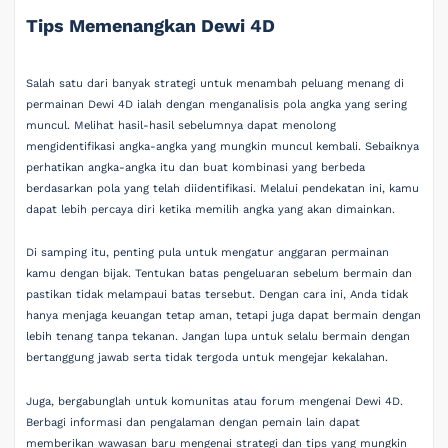
Tips Memenangkan Dewi 4D
Salah satu dari banyak strategi untuk menambah peluang menang di
permainan Dewi 4D ialah dengan menganalisis pola angka yang sering
muncul. Melihat hasil-hasil sebelumnya dapat menolong
mengidentifikasi angka-angka yang mungkin muncul kembali. Sebaiknya
perhatikan angka-angka itu dan buat kombinasi yang berbeda
berdasarkan pola yang telah diidentifikasi. Melalui pendekatan ini, kamu
dapat lebih percaya diri ketika memilih angka yang akan dimainkan.
Di samping itu, penting pula untuk mengatur anggaran permainan
kamu dengan bijak. Tentukan batas pengeluaran sebelum bermain dan
pastikan tidak melampaui batas tersebut. Dengan cara ini, Anda tidak
hanya menjaga keuangan tetap aman, tetapi juga dapat bermain dengan
lebih tenang tanpa tekanan. Jangan lupa untuk selalu bermain dengan
bertanggung jawab serta tidak tergoda untuk mengejar kekalahan.
Juga, bergabunglah untuk komunitas atau forum mengenai Dewi 4D.
Berbagi informasi dan pengalaman dengan pemain lain dapat
memberikan wawasan baru mengenai strategi dan tips yang mungkin