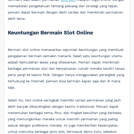
memadukan pengetahuan tentang peluang dan strategi yang tepat,
pemain dapat bermain dengan lebih cerdas dan menikmati permainan
lebih lama.
Keuntungan Bermain Slot Online
Bermain slot online menawarkan sejumlah keuntungan yang membuat
pengalaman bermain semakin menarik. Salah satu keuntungan utama
adalah kemudahan akses yang ditawarkan. Pemain dapat menikmati
berbagai permainan slot dari kenyamanan rumah mereka sendiri tanpa
perlu pergi ke kasino fisik. Dengan hanya menggunakan perangkat yang
terhubung ke internet, pemain bisa bermain kapan saja dan di mana
saja.
Selain itu, slot online seringkali memiliki variasi permainan yang jauh
lebih banyak dibandingkan dengan kasino tradisional. Pemain dapat
menemukan berbagai tema, fitur, dan tingkat kesulitan yang berbeda,
yang memungkinkan mereka untuk memilih permainan yang paling
sesuai dengan preferensi mereka. Ini juga memberikan kesempatan
untuk mencoba berbagai jenis slot, termasuk demo toto, sebelum